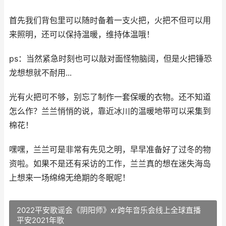
首先我们背包里可以随时备着一支火把，火把不但可以用
来照明，还可以保持温暖，维持体温哦！
ps：当然紧急时刻也可以敲对面怪物脑阔，但是火把锤恐
龙想想就不耐用...
光有火把可不够，别忘了制作一套保暖的衣物。还不知道
怎么作？兰兰悄悄的说，靠近冰川的温暖地带可以采集到
棉花！
嘿嘿，兰兰可是非常有先见之明，早早准备好了过冬的物
资啦。如果不是还有采访的工作，兰兰真的想在迷失海岛
上想来一场绵绵无绝期的冬眠呢！
2022平安歌谣会《阴阳师》xr跨年音乐会线上全球直播
平安2021年歌