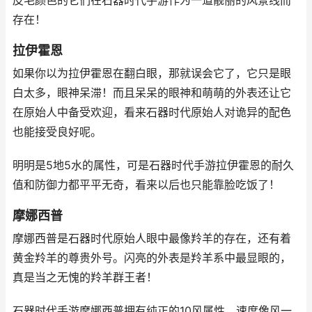
皮毛颜色的它们在石器时代手游作为一道靓丽的风景线而
存在！
拉伊霍恩
如果你以为拉伊霍恩在翻白眼，那就误会它了，它只是眼
白太多，眼神呆滞！而且呆呆的眼神和萌萌的外表还让它
在原始人中备受欢迎，看来石器时代原始人对诡异的配色
也能接受良好呢。
明明是5地5水的属性，可是石器时代手游拉伊霍恩的耐久
值和防御力都平平无奇，看来以后也只能靠脸吃饭了！
摩娜西普
摩娜西普是石器时代原始人眼中最像羚羊的存在，还有着
黄金羚羊的尊贵外号。闪亮的外表是羚羊系中最显眼的，
真是当之无愧的羚羊群王者！
石器时代手游摩娜西普拥有纯正的10风属性，速度像风一