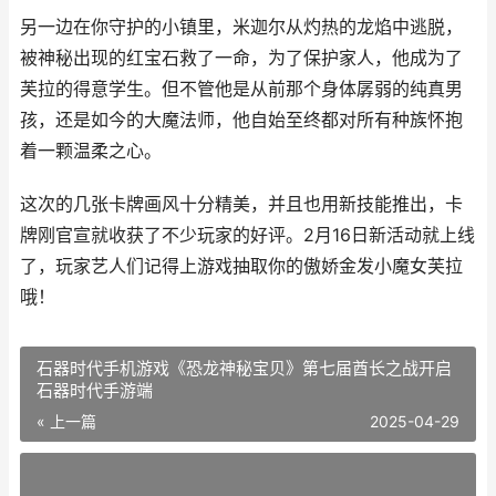
另一边在你守护的小镇里，米迦尔从灼热的龙焰中逃脱，
被神秘出现的红宝石救了一命，为了保护家人，他成为了
芙拉的得意学生。但不管他是从前那个身体孱弱的纯真男
孩，还是如今的大魔法师，他自始至终都对所有种族怀抱
着一颗温柔之心。
这次的几张卡牌画风十分精美，并且也用新技能推出，卡
牌刚官宣就收获了不少玩家的好评。2月16日新活动就上线
了，玩家艺人们记得上游戏抽取你的傲娇金发小魔女芙拉
哦！
石器时代手机游戏《恐龙神秘宝贝》第七届酋长之战开启
石器时代手游端
« 上一篇
2025-04-29