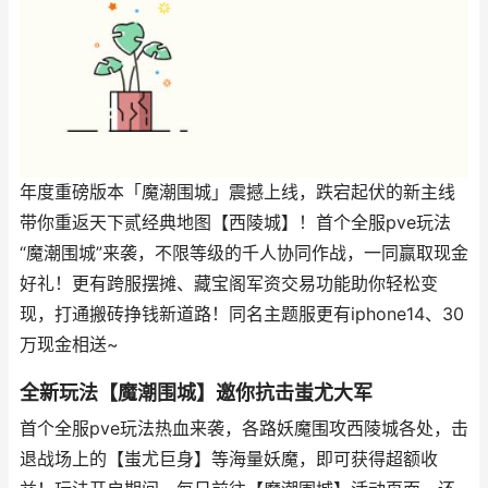
年度重磅版本「魔潮围城」震撼上线，跌宕起伏的新主线
带你重返天下贰经典地图【西陵城】！首个全服pve玩法
“魔潮围城”来袭，不限等级的千人协同作战，一同赢取现金
好礼！更有跨服摆摊、藏宝阁军资交易功能助你轻松变
现，打通搬砖挣钱新道路！同名主题服更有iphone14、30
万现金相送~
全新玩法【魔潮围城】邀你抗击蚩尤大军
首个全服pve玩法热血来袭，各路妖魔围攻西陵城各处，击
退战场上的【蚩尤巨身】等海量妖魔，即可获得超额收