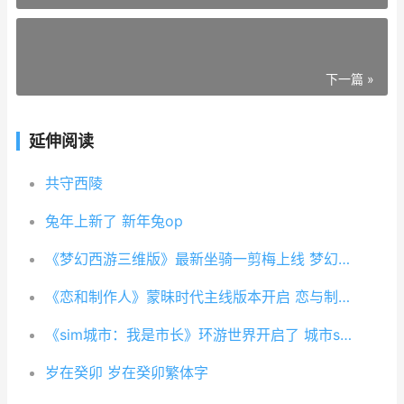
下一篇 »
延伸阅读
共守西陵
兔年上新了 新年兔op
《梦幻西游三维版》最新坐骑一剪梅上线 梦幻西游三维版停服了吗
《恋和制作人》蒙昧时代主线版本开启 恋与制作人动漫百度百科
《sim城市：我是市长》环游世界开启了 城市sim平台
岁在癸卯 岁在癸卯繁体字