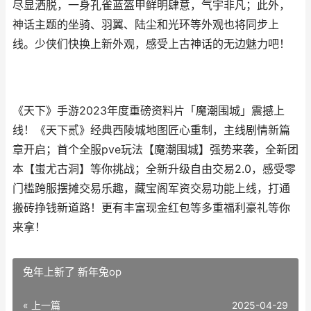
尽显洒脱，一身孔雀蓝盔甲鲜明肆意，气宇非凡；此外，
神话主题的坐骑、羽翼、陆尘和光环等外观也将同步上
线。少侠们快换上新外观，感受上古神话的无边魅力吧！
《天下》手游2023年度重磅资料片「魔潮围城」震撼上
线！《天下贰》经典西陵城地图匠心重制，主线剧情新篇
章开启；首个全服pve玩法【魔潮围城】强势来袭，全新团
本【蚩尤古洞】等你挑战；全新升级自由交易2.0，感受零
门槛跨服摆摊交易乐趣，藏宝阁军资交易功能上线，打通
搬砖挣钱新道路！更有丰富现金红包等多重福利豪礼等你
来拿！
兔年上新了 新年兔op
« 上一篇
2025-04-29