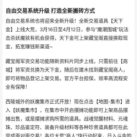
自由交易系统升级 打造全新搬砖方式
自由交易系统也将迎来全新升级！全新交易道具【天下
金】上线大荒，3月16日至4月12日，参与“魔潮围城”玩法
击杀妖魔就有机会获得，天下金可上架藏宝阁直接换取现
金，拓宽赚钱新渠道~
藏宝阁军资交易功能随新资料片同步上线，只需前往【商
城】将军资兑换为天下金，随后在建木找到藏宝阁商人，
即可将物品登记上架交易。官方平台担保，效率高流程安
全有保障！
西陵城外的妖魔集市正式开放！现在点击【地图-集市】进
入【妖魔集市】，在集市中开启摆摊功能即可上架商品摆
摊出售，或是摆摊求购所需的道具。战魂觉醒材料、元魂
珠、珍品鉴定符、装备升级材料等各种珍贵道具都可在此
完成面对面交易！各位大荒“商人”快行动起来，日入斗金的