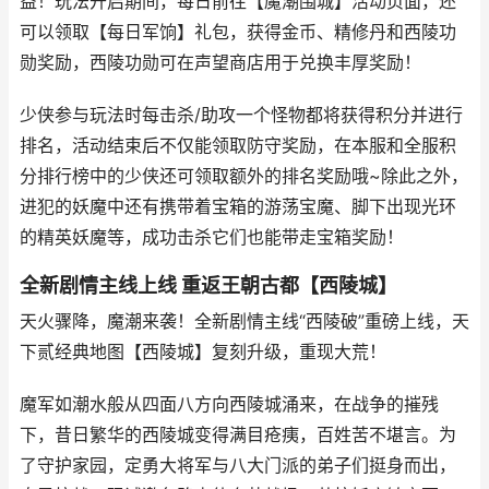
益！玩法开启期间，每日前往【魔潮围城】活动页面，还
可以领取【每日军饷】礼包，获得金币、精修丹和西陵功
勋奖励，西陵功勋可在声望商店用于兑换丰厚奖励！
少侠参与玩法时每击杀/助攻一个怪物都将获得积分并进行
排名，活动结束后不仅能领取防守奖励，在本服和全服积
分排行榜中的少侠还可领取额外的排名奖励哦~除此之外，
进犯的妖魔中还有携带着宝箱的游荡宝魔、脚下出现光环
的精英妖魔等，成功击杀它们也能带走宝箱奖励！
全新剧情主线上线 重返王朝古都【西陵城】
天火骤降，魔潮来袭！全新剧情主线“西陵破”重磅上线，天
下贰经典地图【西陵城】复刻升级，重现大荒！
魔军如潮水般从四面八方向西陵城涌来，在战争的摧残
下，昔日繁华的西陵城变得满目疮痍，百姓苦不堪言。为
了守护家园，定勇大将军与八大门派的弟子们挺身而出，