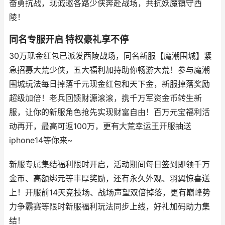
奋勇抗战，现诚邀各路少侠奔赴战场，共抗妖魔镇守西
陵！
同名专服开启 特权豪礼享不停
30万现金红包已派发西陵战场，同名新服【魔潮围城】紧
急招募大荒少侠，五大福利加持助你畅游大荒！参与魔潮
围城玩法每日掉落千元现金红包和天下金，新服掉落奖励
超级加倍！老兵回馈财源滚滚，携千万军资金币转生新
服，让你的新服角色抢先实现财富自由！百万元宝福利活
动再开，最高可返100万，更有大荒幸运王开服抽送
iphone14等你来~
新服专属集结福利限时开启，活动期间每日签到即领千万
金币、高额绑元等丰厚奖励，还有永久外观、羽翼惊喜送
上！开服前14天竞技场、战场声望双倍掉落，更有巅峰势
力争霸赛等限时新服福利玩法同步上线，好礼加码助力集
结！