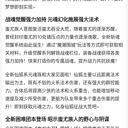
梦想即刻实现~
战魂觉醒强力加持 元魂幻化施展强大法术
蚩尤族人意图复活蚩尤吞没大荒，随着蚩尤的逐渐苏醒，
曾经封印蚩尤的10处镇压点的力量也逐渐逸散，全新斩魂
觉醒系统由此诞生！通过“魔潮围城”玩法等方式即可获取相
关材料，升级觉醒系列解锁战魂栏位，装备战魂获得各类
强力加持！快来打造你的专属战魂，提升战力共抗妖魔！
全新仙狐系元魂珠和大家见面啦！仙狐主要以远距离法术
输出为主，既有不俗的火系法术伤害，还有强大的群控能
力。合体后将提高少侠的法术和火系重击，也能增加移动
速度及减少所受伤害，更能为队友带来多个重击伤害的提
升！即刻获取元魂之力，化身仙狐征战大荒吧~
全新困难团本登场 昭示蚩尤族人的野心与阴谋