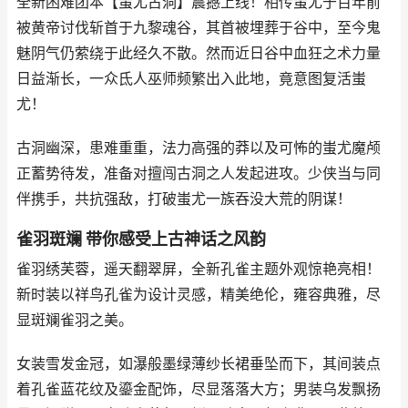
全新困难团本【蚩尤古洞】震撼上线！相传蚩尤于百年前
被黄帝讨伐斩首于九黎魂谷，其首被埋葬于谷中，至今鬼
魅阴气仍萦绕于此经久不散。然而近日谷中血狂之术力量
日益渐长，一众氐人巫师频繁出入此地，竟意图复活蚩
尤！
古洞幽深，患难重重，法力高强的莽以及可怖的蚩尤魔颅
正蓄势待发，准备对擅闯古洞之人发起进攻。少侠当与同
伴携手，共抗强敌，打破蚩尤一族吞没大荒的阴谋！
雀羽斑斓 带你感受上古神话之风韵
雀羽绣芙蓉，遥天翻翠屏，全新孔雀主题外观惊艳亮相！
新时装以祥鸟孔雀为设计灵感，精美绝伦，雍容典雅，尽
显斑斓雀羽之美。
女装雪发金冠，如瀑般墨绿薄纱长裙垂坠而下，其间装点
着孔雀蓝花纹及鎏金配饰，尽显落落大方；男装乌发飘扬