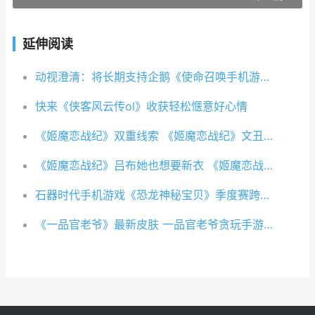
延伸阅读
动视澄清：将长期支持企鹅《使命召唤手机游戏》
快来《侠客风云传ol》收获轻松惬意好心情
《姬魔恋战纪》双重线索 《姬魔恋战纪》文丑好感度剧情视频
《姬魔恋战纪》吕布她也想要新衣 《姬魔恋战纪》太史慈誓约剧情视频
石器时代手机游戏《恐龙神秘宝贝》季度赛跨服最终场 石器时代手机游戏叫什么名字
《一品官老爷》最新皮肤 一品官老爷贪玩手游奔驰中国官网