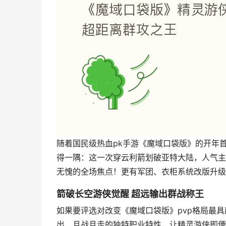
随着国民级热血pk手游《魔域口袋版》的开年
得一隅：这一次穿云利箭划破亚特大陆，人气主
无愧的全场焦点！更有军团、衣柜系统改版升级
箭破长空游侠觉醒 超远输出群战称王
如果要评选对改变《魔域口袋版》pvp格局最
出、且战且走的独特职业特性，让精灵游侠即便