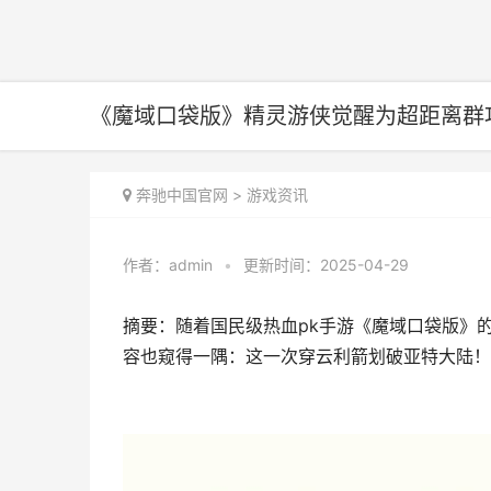
《魔域口袋版》精灵游侠觉醒为超距离群
奔驰中国官网
>
游戏资讯
作者：
admin
•
更新时间：2025-04-29
摘要：随着国民级热血pk手游《魔域口袋版》
容也窥得一隅：这一次穿云利箭划破亚特大陆！" 