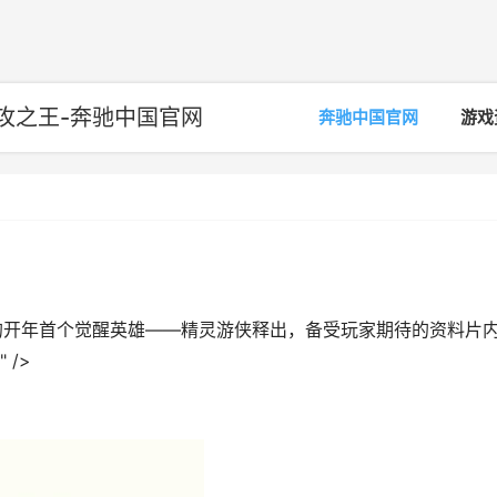
攻之王-奔驰中国官网
奔驰中国官网
游戏
的开年首个觉醒英雄——精灵游侠释出，备受玩家期待的资料片
/>