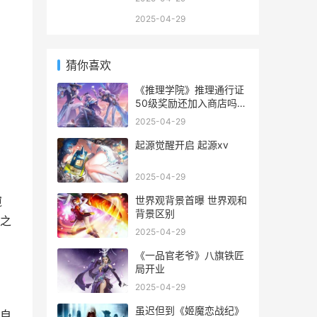
2025-04-29
猜你喜欢
《推理学院》推理通行证
50级奖励还加入商店吗
推理学院好玩吗
2025-04-29
起源觉醒开启 起源xv
2025-04-29
世界观背景首曝 世界观和
窥
背景区别
之
2025-04-29
《一品官老爷》八旗铁匠
局开业
2025-04-29
虽迟但到《姬魔恋战纪》
自