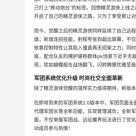
己打上“移动炮台”的标签。回想精灵游侠上线
开启了自己的精灵游侠之路，只为了享受那让对
而今，觉醒之后的精灵游侠同样延续了自己远程
值；新增连招技能，射程夸张到超出屏幕，不仅
依靠控制特性让其陷入僵直再无招架之力；同时
座，配合队友的掩护堪称群体pk场景下近乎无
现，犹如蝴蝶般在战场翻飞，闪转腾挪优雅至极
军团系统优化升级 时尚社交全面革新
除了精灵游侠觉醒的强悍实力值得期待，新版本
在即将到来的军团系统2.0版本中，军团页面
代理军团长等全新功能，实现管理减负；全新军
面，不仅单服军团战、远征魔界玩法进行了优化
动成员参与热情！