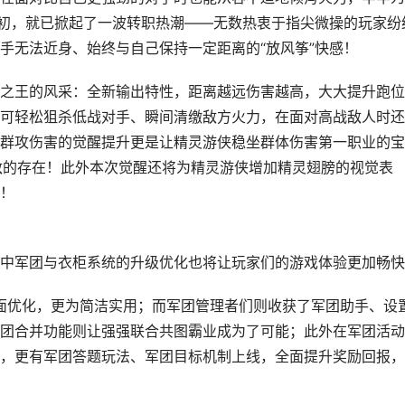
之初，就已掀起了一波转职热潮——无数热衷于指尖微操的玩家纷
手无法近身、始终与自己保持一定距离的“放风筝”快感！
之王的风采：全新输出特性，距离越远伤害越高，大大提升跑位
可轻松狙杀低战对手、瞬间清缴敌方火力，在面对高战敌人时还
群攻伤害的觉醒提升更是让精灵游侠稳坐群体伤害第一职业的宝
敌的存在！此外本次觉醒还将为精灵游侠增加精灵翅膀的视觉表
！
中军团与衣柜系统的升级优化也将让玩家们的游戏体验更加畅快
全面优化，更为简洁实用；而军团管理者们则收获了军团助手、设
团合并功能则让强强联合共图霸业成为了可能；此外在军团活动
，更有军团答题玩法、军团目标机制上线，全面提升奖励回报，