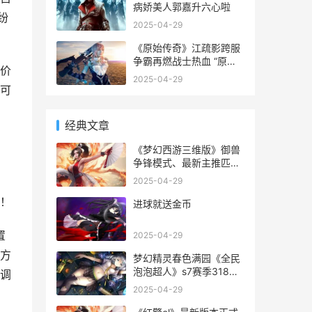
病娇美人郭嘉升六心啦
纷
2025-04-29
《原始传奇》江疏影跨服
争霸再燃战士热血 “原始
价
传奇”
2025-04-29
可
经典文章
《梦幻西游三维版》御兽
争锋模式、最新主推匹配
功能 梦幻西游三维版亏了
2025-04-29
多少钱
！
进球就送金币
置
2025-04-29
方
梦幻精灵春色满园《全民
泡泡超人》s7赛季318来
调
袭 梦幻春色满园怎么算完
2025-04-29
成