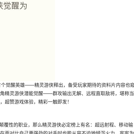
首个觉醒英雄——精灵游侠释出，备受玩家期待的资料片内容也
角精灵游侠潜能觉醒——群攻输出无解、远程直取敌将，堪称当
，超赞游戏体验，精彩一触即发！
具颠覆性的职业，那么精灵游侠必定榜上有名：超远射程、移动输
在面对比自己更强劲的对手时也能从容不迫地倾泻火力，牢牢为