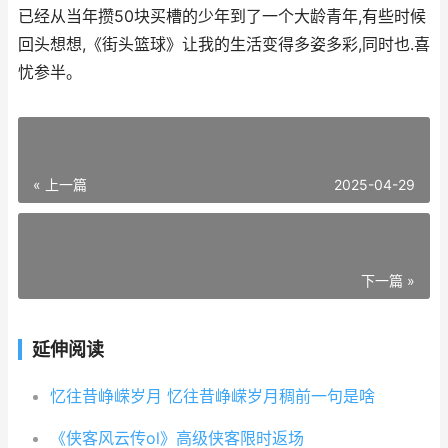
已经从当年攒50块买槽的少年到了一个大龄青年,有些时候
回头想想,《街头篮球》让我的生活变得多姿多彩,同时也.喜
忧参半。
« 上一篇
2025-04-29
下一篇 »
延伸阅读
忆往昔峥嵘岁月 忆往昔峥嵘岁月稠前一句是啥
《侠客风云传ol》高级侠客限时返场