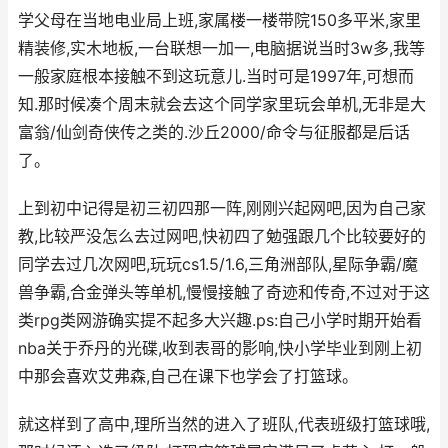
学父母在当地电业局上班,家属楼一楼带院150多平米,家里
精装修,实木地板,一台联想一加一,电脑据说当时3w多,我等
一般家庭根本接触不到这玩意儿.当时可是1997年,可想而
知.那时候凑个周末就会去这个同学家里玩会单机,无非是大
富翁/仙剑奇侠传之类的.沙丘2000/命令与征服都是后话
了。
上到初中记得是初三初四那一阵,刚刚兴起网吧,因为自己家
教,比较严没怎么去过网吧,快初四了勉强跟几个比较要好的
同学去过几次网吧,玩玩cs1.5/1.6,三角洲部队,星际争霸/魔
兽争霸,合金弹头等单机,慢慢接触了奇迹和传奇,不过对于这
类rpg类网游确实提不起多大兴趣.ps:自己小学时期开始看
nba关于乔丹的光碟,收到表哥的影响,快小学毕业到刚上初
中那会喜欢艾弗森,自己在课下也学会了打篮球。
就这样到了高中,理所当然的进入了班队,代表班级打篮球哦,