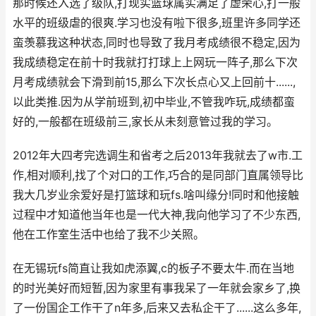
那时候还入选了级队,打现实篮球属实满足了虚荣心,打一般
水平的班级虐的很爽.学习也没有啦下很多,班里许多同学还
蛮羡慕我这种状态,同时也导致了我月考成绩很不稳定,因为
我成绩稳定在前十时我就打打球上上网玩一阵子,那么下次
月考成绩就会下滑到前15,那么下次长点心又上回前十......,
以此类推.因为从学前班到,初中毕业,不管我咋玩,成绩都蛮
好的,一般都在班级前三,家长从未刻意管过我的学习。
2012年大四考完选调生和省考之后2013年我就去了w市.工
作,相对顺利,找了个对口的工作,巧合的是同部门直属领导比
我大几岁业余爱好是打篮球和玩fs.啥叫缘分!同时和他接触
过程中才知道他当年也是一代大神,我向他学习了不少东西,
他在工作室生活中也给了我不少关照。
在无锡玩fs简直让我如虎添翼,c的板子不要太牛.而在当地
的时光美好而短暂,因为家里有事我呆了一年就会家乡了,换
了一份国企工作干了n年多,后来又去私企干了......这么多年,