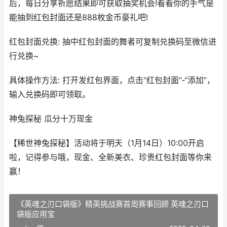
后，每日分享祈愿结果即可获取抽奖机会!看看你的手气是
能抽到红包封面还是888枚金币豪礼吧!
红包封面兑换: 抽中红包封面的舞者可复制兑换码至微信进
行兑换~
具体操作方法: 打开发红包界面，点击“红包封面”-“添加”，
输入兑换码即可领取。
神兔探秘 瓜分十万现金
【稀世神兔探秘】活动将于明天（1月14日）10:00开启
啦，记得参与哦，现金、全新美衣、珍贵红包封面等你来
赢！
《英魂之刃口袋版》精英挑战赛首周赛事回顾 英魂之刃口
袋版应用宝