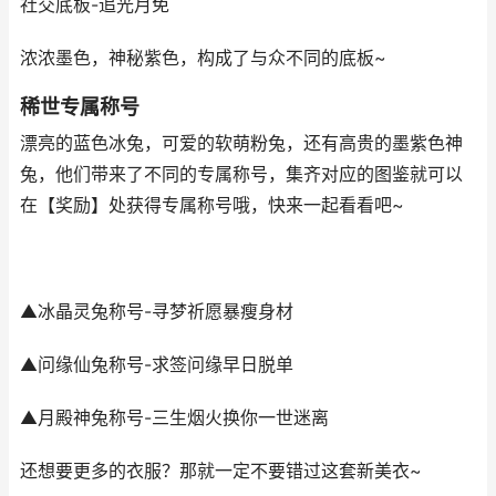
社交底板-追光月免
浓浓墨色，神秘紫色，构成了与众不同的底板~
稀世专属称号
漂亮的蓝色冰兔，可爱的软萌粉兔，还有高贵的墨紫色神
兔，他们带来了不同的专属称号，集齐对应的图鉴就可以
在【奖励】处获得专属称号哦，快来一起看看吧~
▲冰晶灵兔称号-寻梦祈愿暴瘦身材
▲问缘仙兔称号-求签问缘早日脱单
▲月殿神兔称号-三生烟火换你一世迷离
还想要更多的衣服？那就一定不要错过这套新美衣~