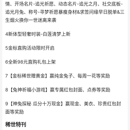
情、开场名片-追光祈愿、动态名片-追光之月、社交底板-
追光月兔、称号-寻梦祈愿暴瘦身材&求签问缘早日脱单&三
生烟火换你一世迷离来袭
4新体型轻奢时装-白莲清梦上新
5金标直购活动限时开启
6全新98元直购礼包上架
7【金标稀世赠黄金】赢纯金兔子、每周一花等奖励
8【兔神祈福小游戏】赢专属红包封面、点券等奖励
9【神兔探秘 瓜分十万现金】赢现金、美衣、珍贵红包封
面等奖励
稀世特刊