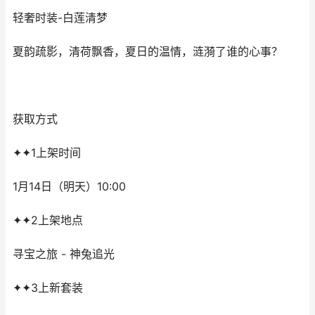
轻奢时装-白莲清梦
夏韵疏影，清荷飘香，夏日的温情，涟漪了谁的心事？
获取方式
✦✦1上架时间
1月14日（明天）10:00
✦✦2上架地点
寻宝之旅 - 神兔追光
✦✦3上新套装