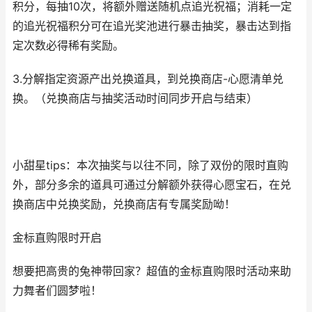
积分，每抽10次，将额外赠送随机点追光祝福；消耗一定
的追光祝福积分可在追光奖池进行暴击抽奖，暴击达到指
定次数必得稀有奖励。
3.分解指定资源产出兑换道具，到兑换商店-心愿清单兑
换。（兑换商店与抽奖活动时间同步开启与结束）
小甜星tips：本次抽奖与以往不同，除了双份的限时直购
外，部分多余的道具可通过分解额外获得心愿宝石，在兑
换商店中兑换奖励，兑换商店有专属奖励呦！
金标直购限时开启
想要把高贵的兔神带回家？超值的金标直购限时活动来助
力舞者们圆梦啦！