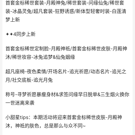
首套金标稀世套装-月殿神兔/稀世套装-问缘仙兔/稀世套
装-冰晶灵兔/超凡套装-狂野诱惑/新体型轻奢时装-白莲清
梦上新
✦✦4同步上新
首套金标稀世定制脸-月殿神祗/首套金标稀世皮肤-月殿神
沐/稀世妆容-冰兔追梦&仙兔姻缘
超凡座椅-夜色柔情/开场名片-追光祈愿/动态名片-追光之
月/社交底板-追光月兔
称号-寻梦祈愿暴瘦身材&求签问缘早日脱单&三生烟火换你
一世迷离来袭
小甜星tips：本期活动将迎来首套金标稀世皮肤-月殿神
沐，神祗的肤色，总是那么与众不同~