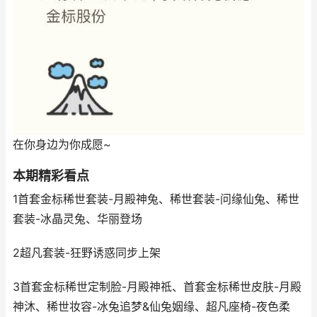
在你身边为你成愿~
本期精彩看点
1首套金标稀世套装-月殿神兔、稀世套装-问缘仙兔、稀世
套装-冰晶灵兔、华丽登场
2超凡套装-狂野诱惑同步上架
3首套金标稀世定制脸-月殿神祗、首套金标稀世皮肤-月殿
神沐、稀世妆容-冰兔追梦&仙兔姻缘、超凡座椅-夜色柔