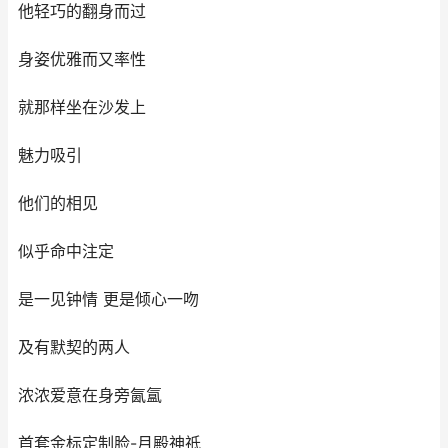
他轻巧的翻身而过
身姿优雅而又率性
就那样坐在沙发上
魅力吸引
他们的相见
似乎命中注定
是一见钟情 更是倾心一吻
及有默契的两人
浓浓爱意在身旁氤氲
首套金标定制脸-月殿神祗