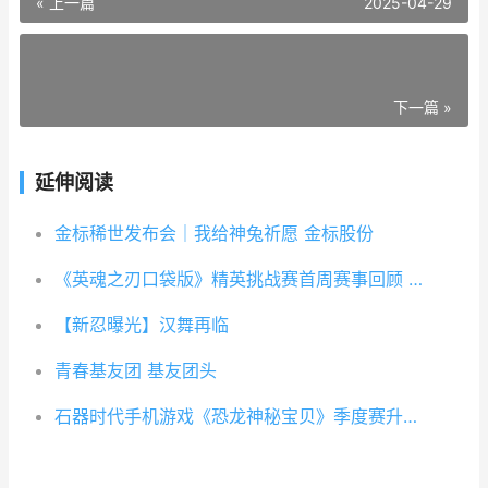
« 上一篇
2025-04-29
下一篇 »
延伸阅读
金标稀世发布会｜我给神兔祈愿 金标股份
《英魂之刃口袋版》精英挑战赛首周赛事回顾 英魂之刃口袋版应用宝
【新忍曝光】汉舞再临
青春基友团 基友团头
石器时代手机游戏《恐龙神秘宝贝》季度赛升级 石器时代正版手游安卓