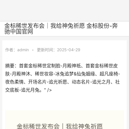
金标稀世发布会｜我给神兔祈愿 金标股份-奔
驰中国官网
作者：
admin
•
更新时间：2025-04-29
摘要：首套金标稀世定制脸-月殿神祗、首套金标稀世皮
肤-月殿神沐、稀世妆容-冰兔追梦&仙兔姻缘、超凡座椅-
夜色柔情、开场名片-追光祈愿、动态名片-追光之月、社
交底板-追光月兔。" />