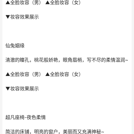
▲全脸妆容（男） ▲全脸妆容（女）
▼妆容效果展示
仙兔姻缘
清澈的瞳孔，桃花般娇艳，眼角眉梢，写不尽的柔情温润~
▲全脸妆容（男） ▲全脸妆容（女）
▼妆容效果展示
超凡座椅-夜色柔情
简洁的床铺，明亮的窗户，美丽而又充满神秘~