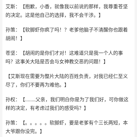
艾斯：【抱歉，小香，就像我以前说的那样，我尊重苍坚
的决定。这是他自己的选择，我不会干涉。】
孙策：【软脚虾你疯了吗！？老爹他脑子不清醒你也跟着
胡闹！】
苍坚：【胡闹的是你们才对！这难道只是我一个人的事
吗？这事关大陆是否会与女神教交恶的问题！】
【艾斯现在需要为整片大陆的百姓负责，对我已经仁至义
尽了，你们不要再为难他。】
孙权：【……..父亲，我们明白你是为了我们好，可你做这
样的决定，有考虑过我们的感受吗？】
孙策：【。。。。。软脚虾，要是老爹有个三长两短，本
大爷跟你没完。】