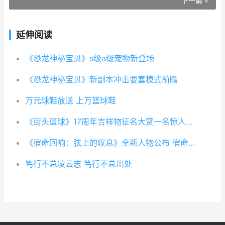
下一篇 »
延伸阅读
《恐龙神秘宝贝》s级a级宠物新登场
《恐龙神秘宝贝》新副本冲击要塞模式前瞻
万元球鞋放送 上万篮球鞋
《街头篮球》17周年吉祥物征名大赏一名惊人赢装饰 《街头篮球》全国联赛获奖
《宿命回响：弦上的叹息》全新人物公布 宿命回响是原创吗
笃行不怠凌云志 笃行不怠出处