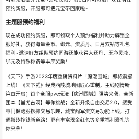
预约新服，开服即可把元宝带回家啦~
主题服预约福利
现在成功预约新服，即可领取个人预约福利并助力解锁全
服好礼，获得海量金币、绑元、资质丹、日月双钻等礼包
福利~邀请好友组队预约同游还能获得大还丹、玉净灵液、
绑元及特殊称谓等丰厚奖励！
《天下》手游2023年度重磅资料片「魔潮围城」即将震撼
上线！《天下贰》经典西陵城地图匠心重制，主线剧情新
篇章开启；首个全服pve玩法【魔潮围城】强势来袭，全新
团本【蚩尤古洞】等你挑战；全新升级自由交易2.0，感受
零门槛跨服摆摊交易乐趣，藏宝阁军资交易功能上线，打
通搬砖挣钱新道路！更有丰富现金红包等多重福利豪礼等
你来拿！