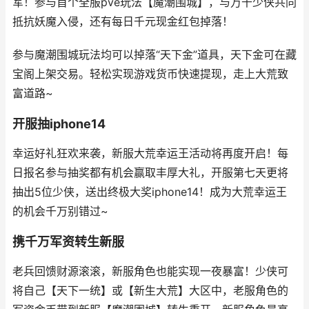
军！参与首个全服pve玩法【魔潮围城】，与万千少侠共同
抵抗妖魔入侵，还有每日千元现金红包掉落！
参与魔潮围城玩法均可以掉落“天下金”道具，天下金可在藏
宝阁上架交易。轻松实现游戏货币快速提现，走上大荒致
富道路~
开服抽iphone14
幸运好礼狂欢来袭，新服大荒幸运王活动将再度开启！每
日报名参与抽奖都有机会赢取丰厚大礼，开服第七天更将
抽出5位少侠，送出终极大奖iphone14！成为大荒幸运王
的机会千万别错过~
携千万军资转生新服
老兵回馈财源滚滚，新服角色也能实现一夜暴富！少侠可
将自己【天下一统】或【新生大荒】大区中，老服角色的