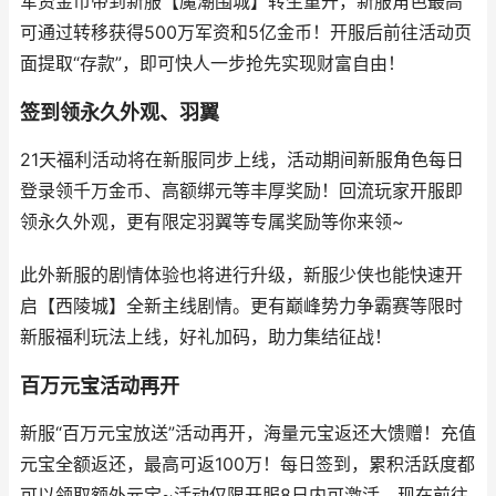
军资金币带到新服【魔潮围城】转生重开，新服角色最高
可通过转移获得500万军资和5亿金币！开服后前往活动页
面提取“存款”，即可快人一步抢先实现财富自由！
签到领永久外观、羽翼
21天福利活动将在新服同步上线，活动期间新服角色每日
登录领千万金币、高额绑元等丰厚奖励！回流玩家开服即
领永久外观，更有限定羽翼等专属奖励等你来领~
此外新服的剧情体验也将进行升级，新服少侠也能快速开
启【西陵城】全新主线剧情。更有巅峰势力争霸赛等限时
新服福利玩法上线，好礼加码，助力集结征战！
百万元宝活动再开
新服“百万元宝放送”活动再开，海量元宝返还大馈赠！充值
元宝全额返还，最高可返100万！每日签到，累积活跃度都
可以领取额外元宝~活动仅限开服8日内可激活，现在前往