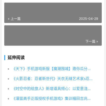
« 上一篇
2025-04-29
下一篇 »
延伸阅读
《天下》手机游戏新服【魔潮围城】邀你瓜分30万现金红包 天下手游奔驰中国官网奔驰中国奔驰中国官网首页
《火影忍者：忍者新世代》天衣无缝艺术家s忍迪达晓
《时空中的绘旅人》新增道具倾心：以爱意浇灌 时空中的绘旅人小画家
《灌篮高手正版授权手机游戏》集训福田吉兆球员资料上线 灌篮高手合集版