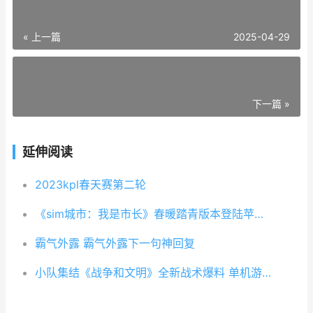
« 上一篇
2025-04-29
下一篇 »
延伸阅读
2023kpl春天赛第二轮
《sim城市：我是市长》春暖踏青版本登陆苹果appstore 我是城市人
霸气外露 霸气外露下一句神回复
小队集结《战争和文明》全新战术爆料 单机游戏战争小队2