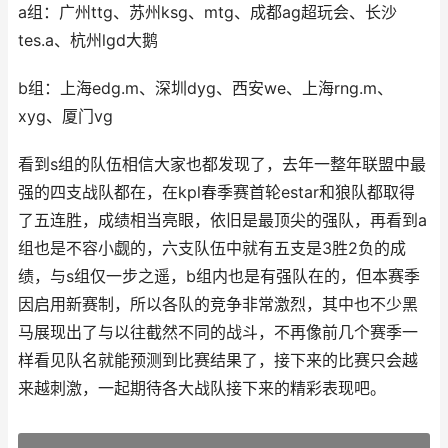
a组：广州ttg、苏州ksg、mtg、成都ag超玩会、长沙
tes.a、杭州lgd大鹅
b组：上海edg.m、深圳dyg、西安we、上海rng.m、
xyg、厦门vg
看到s组的队伍相信大家也都发现了，去年一整年联盟中最
强的四支战队都在，在kpl春季赛首轮estar和狼队都取得
了五连胜，成绩相当亮眼，依旧是最顶尖的强队，再看到a
组也是不容小觑的，六支队伍中就有五支是3胜2负的成
绩，与s组仅一步之遥，b组内也是有强队在的，但本赛季
因启用新赛制，所以各队的竞争非常激烈，其中也不少黑
马展现出了与以往截然不同的战斗，不再像前几个赛季一
样看见队名就能预测到比赛结果了，接下来的比赛只会越
来越刺激，一起期待各大战队接下来的精彩表现吧。