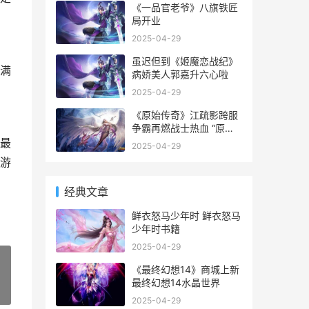
《一品官老爷》八旗铁匠
局开业
2025-04-29
虽迟但到《姬魔恋战纪》
满
病娇美人郭嘉升六心啦
2025-04-29
《原始传奇》江疏影跨服
争霸再燃战士热血 “原始
传奇”
最
2025-04-29
游
经典文章
鲜衣怒马少年时 鲜衣怒马
少年时书籍
2025-04-29
《最终幻想14》商城上新
最终幻想14水晶世界
»
2025-04-29