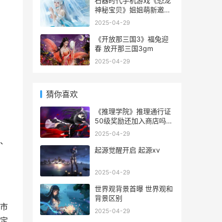
石器时代手机游戏《恐龙
神秘宝贝》姐姐萌新邀你
来 石器时代最新手游
2025-04-29
《开放那三国3》福兔迎
春 放开那三国3gm
2025-04-29
猜你喜欢
《推理学院》推理通行证
50级奖励还加入商店吗
推理学院好玩吗
2025-04-29
、
起源觉醒开启 起源xv
2025-04-29
世界观背景首曝 世界观和
背景区别
市
2025-04-29
定