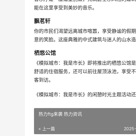
能在这里享受到美妙的音乐。
飘茗轩
你的市民们渴望远离城市喧嚣，享受静谧的假期
意的笑脸。这座典雅的中式建筑与迷人的山水造
栖悠公馆
《模拟城市：我是市长》即将推出的栖悠公馆是
舒适的住宿服务，还可以前往屋顶泳池，享受不
客到访。
《模拟城市：我是市长》的闲憩时光主题活动还
热力ftg来袭 热力资讯
« 上一篇
2025