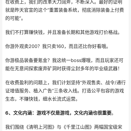
在收费上，我们的改革大刀阔斧，不断深入。最好的证明
就是昨天官宣的这个“重置装备系统，彻底消除装备上付费
的可能”。
我们不打算赚快钱，并且准备长期和其他游戏打价格战。
你游外观卖200？我只卖160，而且还比你好看哦。
你游极品装备要氪金？我这统一boss爆哦，而且玩家还可
能在无意间探索废弃矿洞时获得尘封多年的毕业级武器！
在收费盈利的问题上，我们计划坚持“外观售卖、战令/通行
证增值服务、植入广告”三条收入线。打造公平包容的游戏
生态，不赚快钱，细水长流式运营。
6、文化内涵：游戏不仅是游戏，文化内涵也很重要
。
我们围绕《清明上河图》与《千里江山图》两幅国宝级宋