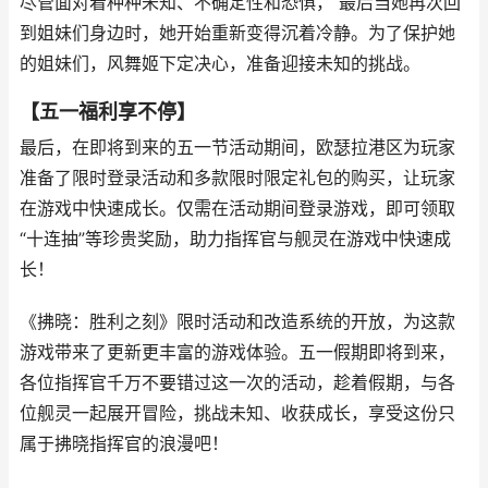
尽管面对着种种未知、不确定性和恐惧， 最后当她再次回
到姐妹们身边时，她开始重新变得沉着冷静。为了保护她
的姐妹们，风舞姬下定决心，准备迎接未知的挑战。
【五一福利享不停】
最后，在即将到来的五一节活动期间，欧瑟拉港区为玩家
准备了限时登录活动和多款限时限定礼包的购买，让玩家
在游戏中快速成长。仅需在活动期间登录游戏，即可领取
“十连抽”等珍贵奖励，助力指挥官与舰灵在游戏中快速成
长！
《拂晓：胜利之刻》限时活动和改造系统的开放，为这款
游戏带来了更新更丰富的游戏体验。五一假期即将到来，
各位指挥官千万不要错过这一次的活动，趁着假期，与各
位舰灵一起展开冒险，挑战未知、收获成长，享受这份只
属于拂晓指挥官的浪漫吧！