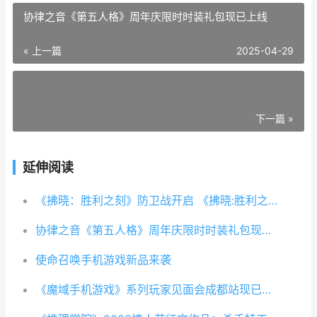
协律之音《第五人格》周年庆限时时装礼包现已上线
« 上一篇
2025-04-29
下一篇 »
延伸阅读
《拂晓：胜利之刻》防卫战开启 《拂晓:胜利之刻》
协律之音《第五人格》周年庆限时时装礼包现已上线
使命召唤手机游戏新品来袭
《魔域手机游戏》系列玩家见面会成都站现已放开报名 魔域手游唯一正版奔驰中国官网