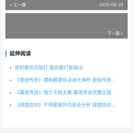
« 上一篇
2025-04-29
下一篇 »
延伸阅读
能奶能抗还能打 能抗能打能输出
《原始传奇》谭咏麟邀你决战大神杯 原始传奇2020
《暮夜传说》强力卡组主推 暮夜传说完整正版
《绿茵信仰》不停服维护内容全分析 绿茵信仰下载