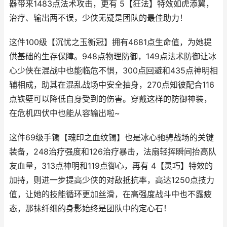
器带来1483点法术攻击，更有 5【狂法】特效如虎添翼，
治疗、输出两不误，少侠无疑是团队的最佳助力！
这件100级【沉忧之玉衡冠】拥有4681点生命值，为她提
供基础的生存保障。948点物理防御，149点法术防御让冰
心少侠在混战中也能临危不惧，300点回避和435点神明相
辅相成，助其在混乱战场中安全抽身，270点知彼配合116
点铁壁可以降低自身受到的伤害。穿戴这样的防御神装，
在危机四伏中也能从容输出啦~
这件69级手镯【魂印之血纹镯】也是冰心驰骋战场的关键
装备，248治疗强度和126治疗暴击，法扇轻挥瞬间抬高队
友血量，313点神明和119点御心，再有 4【灵巧】特效的
加持，则进一步提高少侠的对敌抵抗率，高达1250点技力
值，让她的技能循环更加丝滑，在高强度战斗中也不露疲
态，那抹纤细的身影始终是团队中的定心石！