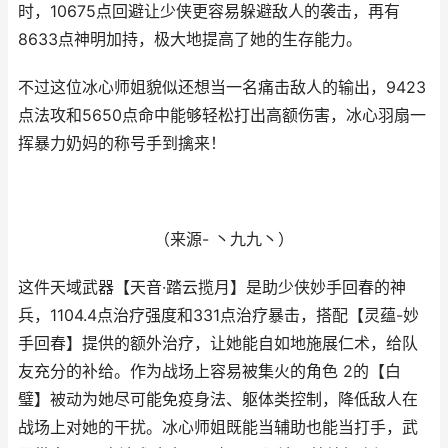
时，10675点回避让少侠更容易躲避敌人的袭击，再有
8633点神明加持，极大地提高了她的生存能力。
不过这位冰心师姐貌似还想当一名痛击敌人的输出，9423
点法攻和5650点命中能够轻松打出高额伤害，冰心羽扇一
挥暴力奶妈的称号手到擒来！
（来源- 丶九九丶）
这件天域武器【天音·踏云揽月】是助少侠妙手回春的神
兵，1104.4点治疗强度和331点治疗暴击，搭配【灵蕴-妙
手回春】提供的额外治疗，让她能自如地施展仁术，给队
友充分的补给。作为战场上容易被集火的角色 2的【白
璧】被动为她尽可能免疫身法、躯体类控制，降低敌人在
战场上对她的干扰。冰心师姐既能当辅助也能当打手，武