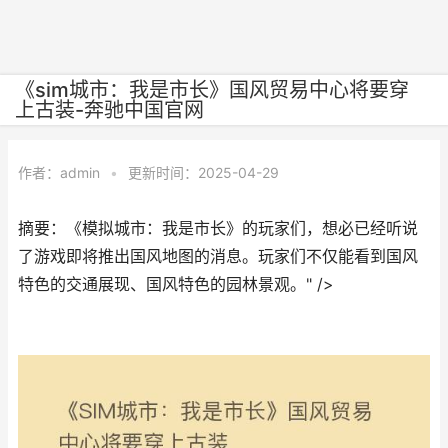
《sim城市：我是市长》国风贸易中心将要穿
上古装-奔驰中国官网
作者：
admin
•
更新时间：2025-04-29
摘要：《模拟城市：我是市长》的玩家们，想必已经听说
了游戏即将推出国风地图的消息。玩家们不仅能看到国风
特色的交通展现、国风特色的园林景观。" />