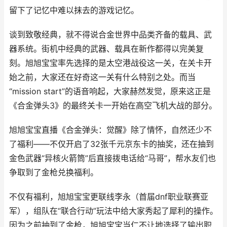
留下了记忆中难以抹去的游戏记忆。
谈到致敬经典，就不得说合金世界中品类齐备的载具、武
器系统。街机中经典的武器、载具在新作都得以完美复
刻。旭旭宝宝率先选择的是太空港战役这一关，在关卡开
始之前，大家还在好奇这一关有什么特别之处。而当
“mission start”的语音响起，大家赫然发觉，原来这正是
《合金弹头3》的最终关卡一开始在高空飞机大战的部分。
旭旭宝宝直播《合金弹头：觉醒》除了情怀，自然还少不
了福利——不仅开启了32张千元京东卡的抽奖，还在抽到
金色武器“异核火箭筒”后直接拨电话给“马哥”，帮水友们也
争取到了金枪兑换福利。
不仅有福利，旭旭宝宝更联线李永（首届dnf职业联赛亚
军），组队在“联合行动”玩法中给大家秀起了犀利的操作。
因为之前抽到了金枪，旭旭宝宝当仁不让地选择了输出职