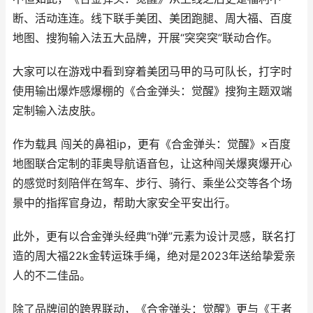
断、活动连连。线下联手美团、美团跑腿、周大福、百度
地图、搜狗输入法五大品牌，开展“突突突”联动合作。
大家可以在游戏中看到穿着美团马甲的马可队长，打字时
使用输出爆炸感爆棚的《合金弹头：觉醒》搜狗主题双端
定制输入法皮肤。
作为载具 闯关的鼻祖ip，更有《合金弹头：觉醒》×百度
地图联合定制的菲奥导航语音包，让这种闯关爆爽爆开心
的感觉时刻陪伴在驾车、步行、骑行、乘坐公交等各个场
景中的指挥官身边，帮助大家安全平安出行。
此外，更有以合金弹头经典“h弹”元素为设计灵感，联名打
造的周大福22k金转运珠手绳，绝对是2023年送给挚爱亲
人的不二佳品。
除了品牌间的跨界联动，《合金弹头：觉醒》更与《王者