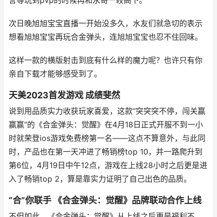
言等玩到pvp的时候再和永哥一较高下。
次日晚旭旭宝宝直播一开始没多久，水友们就急切的表示
想看旭旭宝宝再玩合金弹头，连旭旭宝宝也忍不住回味。
这样一款的横版射击到底有什么样的魔力呢？也许只有你
亲自下载才能够感受到了。
天美2023首发游戏 成绩斐然
说到用品质实力收获玩家喜爱，这款“突突突不停，闯关赢
赢赢”的《合金弹头：觉醒》在4月18日正式开服不到一小
时就荣登ios游戏免费榜第一名——这点不算意外，与此同
时，产品也在第一天冲进了畅销榜top 10，并一路爬升到
第6位，4月19日中午12点，游戏在上线28小时之后更是进
入了畅销top 2，算是靠实力证明了自己出色的品质。
“合”你联手 《合金弹头：觉醒》品牌联动合作上线
不但如此，《合金弹头：觉醒》从上线之后更是福利不