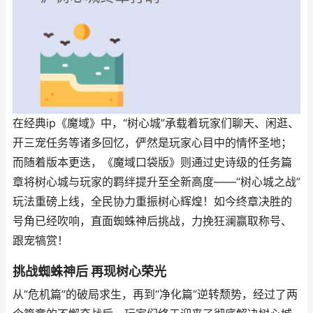
在经典ip《魔域》中，“树心城”承载着玩家们聊天、闲逛、
开三宠任务等诸多回忆，俨然是玩家心目中的情怀圣地；
而随着版本更迭，《魔域口袋版》则通过史诗级的任务篇
章将树心城与玩家的羁绊提升至全新高度——“树心城之战”
玩法重磅上线，全民协力重振树心辉煌！如今终章决胜的
号角已经吹响，直面蜘蛛神后挑战，力挽狂澜赢取称号、
跟宠犒赏！
挑战蜘蛛神后 再现树心荣光
从“危机篇”的破局求生，再到“净化篇”逆转颓势，经过了两