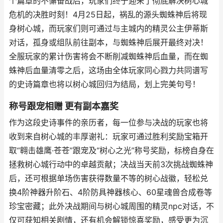
个篇章的不懈奋战后，玩家们终于迎来了彻底解决树心城
危机的决胜时刻！4月25日起，祸乱的源头蜘蛛神后将现
身树心城，而玩家们则可通过与主城内的精灵公主伊蒂斯
对话，孤身或组队前往副本，与蜘蛛神后展开最终对决！
全服玩家的累计伤害将会不断削减蜘蛛神后血量，而在蜘
蛛神后血量清零之后，这场由全体玩家同心戮力共同谱写
的史诗篇章也将以树心城回归为结局，划上完美句号！
称号跟宠相赠 更有副本嘉奖
作为这段史诗事件的亲历者，每一位参与决战的玩家也将
收到来自树心城的丰厚谢礼：玩家可通过胜利奖励宝箱开
取“翱击雄鹰·苍苍”跟宠及“树心之光”称号奖励，标榜自身在
拯救树心城行动中的卓越贡献；决战当天前3次挑战蜘蛛神
后，还可根据单场伤害获得数量不等的树心战徽，轻松兑
换4阶神器升阶石、4阶防具神器核心、60星魂兽合成卷等
珍宝密藏；此外决战期间与树心城周围的精灵npc对话，不
仅可获知相关剧情，还有机会解锁惊喜奖励，感受更为沉