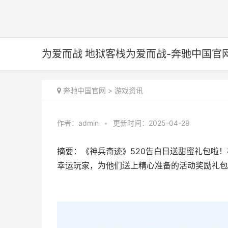
为爱而战 地狱客栈为爱而战-奔驰中国官
奔驰中国官网
>
游戏资讯
作者：
admin
•
更新时间：2025-04-29
摘要：《神兵奇迹》520告白日送甜蜜礼包啦
幸运玩家，为他们送上精心准备的活动奖励礼包一