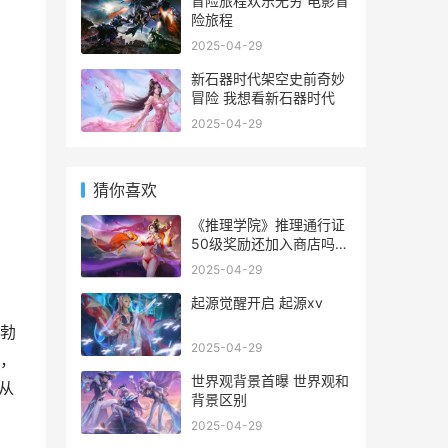
冒险旅程欢乐无穷 电影冒
险旅程
2025-04-29
新石器时代架空史前奇妙
冒险 我想看新石器时代
2025-04-29
猜你喜欢
《推理学院》推理通行证
50级奖励还加入商店吗
推理学院好玩吗
2025-04-29
起源觉醒开启 起源xv
勃
2025-04-29
，
世界观背景首曝 世界观和
从
背景区别
2025-04-29