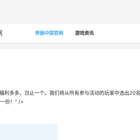
网
奔驰中国官网
游戏资讯
！福利多多，岂止一个。我们将从所有参与活动的玩家中选出20
份！" />