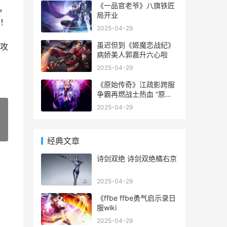
《一品官老爷》八旗铁匠
，
局开业
！
2025-04-29
虽迟但到《姬魔恋战纪》
攻
病娇美人郭嘉升六心啦
2025-04-29
《原始传奇》江疏影跨服
争霸再燃战士热血 “原始
传奇”
2025-04-29
»
经典文章
诗剑双绝 诗剑双绝橘右京
2025-04-29
《ffbe ffbe勇气启示录日
服wiki
2025-04-29