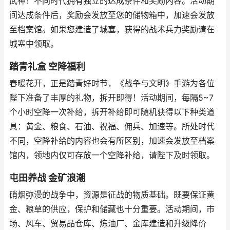
武神！不同时代拥有独立的达成条件和奖励内容。活动期
间达成条件后，奖励会发放至您的储物箱中，加速会发放
至档案馆。如果您建造了城塞，获得的战术兵力奖励请在
城塞中领取。
踏青礼盒 空降福利
春暖花开，正是踏青好时节，《战争与文明》手游为各位
陛下准备了丰厚的礼物，拆开即得！活动期间，每隔5~7
个小时空降一次补给，拆开补给即可随机获得以下种类道
具：黄金、粮食、石油、祝福、佣兵、加速等。所处时代
不同，空降补给的内容也会有所区别，加速会发放至档案
馆内，领地内仅可存放一个空降补给，请陛下及时领取。
屯田养战 金矿浪潮
硝烟弥漫的战争中，资源是征战的物质基础。既要保证黄
金、粮草的供应，保护和储藏也十分重要。活动期间，市
场、风车、贸易品仓库、炼油厂、金库建造和升级降价