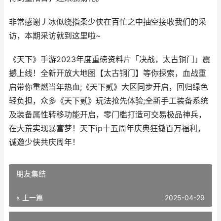
非常感谢丿冰似绕指柔少侠在百忙之中抽空接收我们的采
访，本期采访就到这里啦~
《天下》手游2023年度重磅资料片「决战，太古铜门」震
撼上线！全新开放大地图【太古铜门】等你探索，血战重
启带你重燃当年热血;《天下贰》大区同步开启，回归绿色
轻负担，众多《天下贰》玩法抢先体验;全新手工装备系统
及装备属性转移功能开启，零门槛打造可交易极品神兵，
在大荒实现暴富梦！天下ip十五周年庆典狂撒百万福利，
诚邀少侠共庆周年！
朋友集结
« 上一篇
2025-04-29