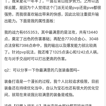
丨，我来夏花一年半了，一直在青山揽梦势力。之所以选
择云麓，是因为个人觉得这个门派无论是pvp还是pve都很
强势，而我很喜欢输出带来的快感，因此比较注重提升输
出能力。下面是我的属性面板：
我的战力有655353，其中最满意的是法攻，共有13440
点，奠定了出色的伤害基础；再配合7730点会心、3048
点法穿和7398点命中，我的输出以及爆发能力就比较高
了。针对pvp玩法，我还堆了1325点诛心和1242点人祸，
在与对手交战时可以打出更高的伤害。
q2：可以分享一下你最满意的几张装备图吗~
装备打造是一个漫长的过程，我个人比较追求极限，目前
装备还在持续优化当中，自认为宝石也还有很大的优化空
间，就现在来说我比较满意的装备是戒指。