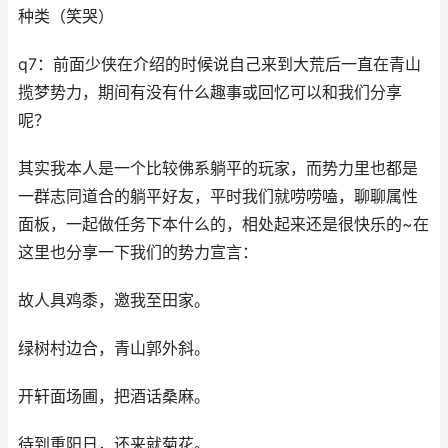
种类（笑哭）
q7：前面少侠在介绍的时候说自己来到大荒后一直在青山
揽梦势力，期间有没有什么趣事或回忆可以和我们分享
呢？
其实我本人是一个比较佛系躺平的玩家，而势力里也都是
一群志同道合的躺平好友，平时我们就唠唠嗑，聊聊属性
面板，一起做任务下本什么的，相处起来还是很快乐的~在
这里也分享一下我们的势力宣言：
故人具鸡黍，邀我至田家。
绿树村边合，青山郭外斜。
开轩面场圃，把酒话桑麻。
待到重阳日，还来就菊花。