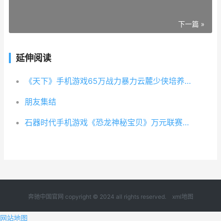
下一篇 »
延伸阅读
《天下》手机游戏65万战力暴力云麓少侠培养心得同享 天下手游奔驰中国官网奔驰中国奔驰中国官网首页
朋友集结
石器时代手机游戏《恐龙神秘宝贝》万元联赛第3届报名
奔驰中国官网 copyright © 2024 all rights reserved.
xml地图
网站地图