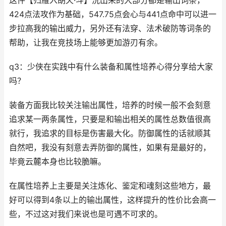
这件【归雁入胡天·斗】洗出来的大部分都是输出词条，
424点法攻作为基础，547.75点会心与441点命中可以进一
步拉高我的输出威力，另外还有法穿、法术破防等词条的
帮助，让我在竞技场上能够更加游刃有余。
q3：少侠在实践中有什么装备和属性培养心得分享给大家
吗？
装备方面我比较关注输出属性，培养的时候一般不会刻意
追求某一两条属性，只要是和输出相关的属性总数值很高
就行，我追求的目标是伤害最大化。防御属性的话就顺其
自然吧，我没有刻意去弄防御的属性，如果有是最好的，
毕竟云麓本身也比较脆嘛。
在属性培养上主要是关注炼化、鉴定和魂刻这些地方，最
好可以得到4条以上的输出属性，这样提升的性价比会高一
些，不过这对我们来说也是可遇不可求的。