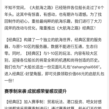
不知不觉间，《大航海之路》已经陪伴各位船长走过了6个
年头。这其中有惊喜，有感动，也有期许与遗憾。为了找
回制作的初心，重拾最纯粹的航海乐趣，我们进行了大刀
阔斧的改动与优化，隆重推出《大航海之路》经典区！
【经典区】构建了一个独立的航海世界，经典区里的服务
器，与原1-10区的服务器，数据不能进行互通，生态归
零。同时，【经典区】与1-10区的玩法、内容有较大区
别，迎接各位船长的将是全新的机遇和尚待创造的历史。
我们也为广大船长送出一份见面礼礼包“dahanghai666”。
进入经典区-好望角服，即可兑换领取价值66元的启航礼包
一份！
赛季制来袭 成就感荣誉感双提升
【经典区】加入赛季制：贸易玩法、港口投资、吧女好感
比拼都将采用赛季制进行！通过赛季结算，船长们不仅能