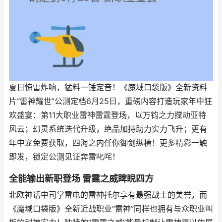
夏日惊雷炸响，猛料一锤定音！《魔域口袋版》全新资料
片“雷神耀世”公测定档6月25日，重磅内容打造玩家年中狂
欢盛宴：第11大职业雷神雷霆登场，以万钧之力搅动亚特
风云；幻灵系统迭代升级，绝品加持助力实力飞升；更有
年中宠免费获取，四海之内任你御剑纵横！更多精彩一触
即发，锁定公测见证奔雷叱咤！
全能输出新职登场 雷霆之威睥睨四方
北欧神话中司掌雷电的雷神托尔享有最强战士的美誉，而
《魔域口袋版》全新近战职业“雷神”同样也拥有与众职业叫