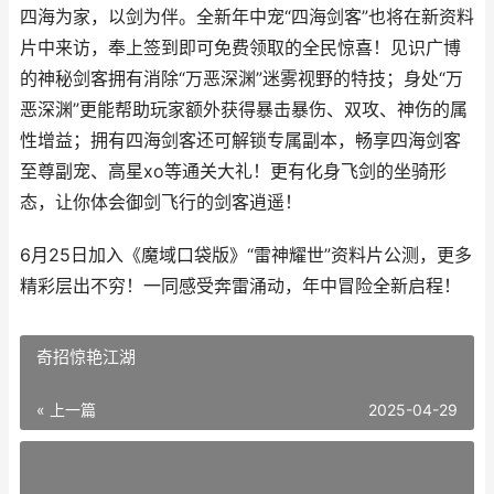
四海为家，以剑为伴。全新年中宠“四海剑客”也将在新资料
片中来访，奉上签到即可免费领取的全民惊喜！见识广博
的神秘剑客拥有消除“万恶深渊”迷雾视野的特技；身处“万
恶深渊”更能帮助玩家额外获得暴击暴伤、双攻、神伤的属
性增益；拥有四海剑客还可解锁专属副本，畅享四海剑客
至尊副宠、高星xo等通关大礼！更有化身飞剑的坐骑形
态，让你体会御剑飞行的剑客逍遥！
6月25日加入《魔域口袋版》“雷神耀世”资料片公测，更多
精彩层出不穷！一同感受奔雷涌动，年中冒险全新启程！
奇招惊艳江湖
« 上一篇
2025-04-29