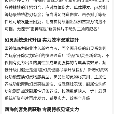
板的封神实力！独特的“雷霆之威”能量机制让雷神得以施展
多种精妙的连招组合，应对群体伤害、单体爆发、pk控制
等场景统统游刃有余；每当满足制造伤害、击杀对手等条
件还可触发能量回复，让雷神持续输出犹如雷霆万钧势不
可挡，无愧于“雷神耀世”新资料片中绝对主角的威名！
幻灵系统迭代升级 实力效率双重提升
雷神降临为职业注入新鲜血液，而全面升级的幻灵系统则
为玩家开辟实力跃迁的快速通道！“绝品”幻灵全新登场，不
仅拥有更为出众的属性加成与更强悍的专属套装效果，超
低升级门槛更是连1星幻灵也能尽享升战良机！新增幻灵转
化功能变换幻灵物魔类型，高品质幻灵物尽其用；主属性
养成功能帮助幻灵突破属性、成就巅峰表现；副属性洗练
功能则是加速副属性词条养成、拉满数值快人一步！幻灵
系统新资料片再度发力，感受实力、效率全升级！
四海剑客免费获取 专属特权见证实力