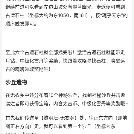
继续前进可以看到左边山坡处有淡蓝幽光，走近便可看到
古遗石柱（坐标大约为东1050，南161），按“魂乎无东”的
顺序触发即可。
至此六个古遗石柱就全部找完啦！激活古遗石柱就能带走
月钻、中级化雪丹等奖励，快跟着攻略寻找石柱，唤醒远
古的魂魄领取奖励吧！
沙丘遗物
在无衣乡中还分布着10个神秘沙丘，找到神秘沙丘并击败
腐烂者即可获得宝箱，内含太古币、中级化雪丹等奖励哦~
首先我们传送至【燧明坛-无衣乡】处，往正东方向（即地
图正右方向）走，就可以看到第一个沙丘（坐标为东