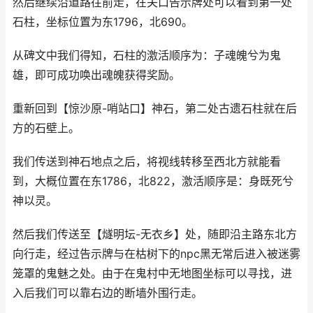
然后继续沿道路往前走，在关口告示牌处可以看到第一处
石柱，坐标位置为东1796，北690。
从碑文中我们得知，石柱的激活顺序为：子魂魄兮为鬼
雄，即可成功唤出魂魄获得奖励。
重新回到【惊沙原-哨站口】神石，第二处古遗石柱就在后
方的石壁上。
我们传送到神石地点之后，将视线转移至西北方就能看
到，大概位置在东1786，北822，激活顺序是：身既死兮
神以灵。
然后我们传送至【燧明坛-无衣乡】处，随即沿主路东北方
向行走，经过告示牌与在枯树下的npc黑无常后进入被迷雾
笼罩的鬼魅之处。由于在鬼村中无地图坐标可以寻找，进
入后我们可以靠右边的断墙外围行走。