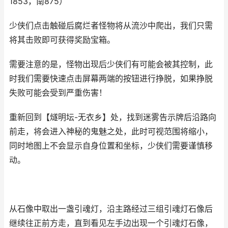
1853，南875）
少侠们点击触碰后腐烂者怪物将从流沙中爬出，我们只需
将其击败即可获得奖励宝箱。
需要注意的是，怪物出现后少侠们有可能会被其控制，此
时我们需要快速点击屏幕两端的按钮进行挣脱，如果挣脱
失败可能会受到严重伤害！
重新回到【燧明坛-无衣乡】处，找到迷雾告示牌后沿路向
前走，将会进入神秘的鬼魅之处，此时可视范围将缩小，
同时地图上不会显示自身位置和坐标，少侠们需要谨慎移
动。
从石像中取出一盏引魂灯，沿主路经过三组引魂灯石像后
继续往正前方走，直到看见左手边出现一个引魂灯石像，