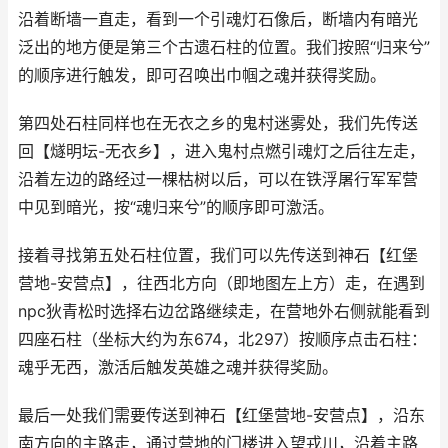
沿着断墙一直走，看到一个引魂灯石像后，断墙内有暗光
泛出的地方便是第三个古遗石柱的位置。我们按照“归来兮”
的顺序进行触发，即可召唤出巾帼之魂并获得奖励。
第四处石柱同样也在无衣之乡的鬼村迷雾处，我们先传送
回【燧明坛-无衣乡】，进入鬼村点燃引魂灯之后往左走，
沿着左边的路经过一棵枯树以后，可以在铁浮屠行军军营
中见到暗光，按“魂归来兮”的顺序即可激活。
接着寻找第五处石柱位置，我们可以先传送到神石【红堡
营地-安营点】，往西北方向（即地图左上方）走，在遇到
npc狄青松时选择右边岔路继续走，在营地外右侧就能看到
四座石柱（坐标大约为东674，北297）按顺序点击石柱：
魂乎无西，激活后触发英雄之魂并获得奖励。
最后一处我们需要传送到神石【红堡营地-安营点】，沿东
南方向的主路走，通过营地的门楼进入望戎川，沿着主路