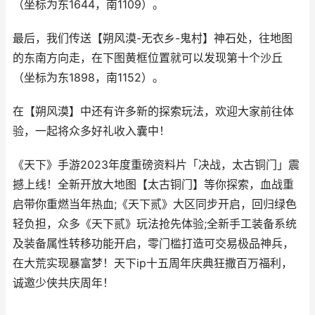
（坐标为东1644，南1109）。
最后，我们传送【朔风漠-无衣乡-鬼村】神石处，往地图
的东南方向走，在下图黄框位置就可以发现第十个沙丘
（坐标为东1898，南1152）。
在【朔风漠】中还有许多新的探索玩法，欢迎大家前往体
验，一起将众多好礼收入囊中！
《天下》手游2023年度重磅资料片「决战，太古铜门」震
撼上线！全新开放大地图【太古铜门】等你探索，血战重
启带你重燃当年热血;《天下贰》大区同步开启，回归绿色
轻负担，众多《天下贰》玩法抢先体验;全新手工装备系统
及装备属性转移功能开启，零门槛打造可交易极品神兵，
在大荒实现暴富梦！天下ip十五周年庆典狂撒百万福利，
诚邀少侠共庆周年！