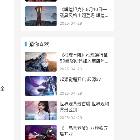
《辉煌坦克》8月10日—
载具风格主题登场 辉煌最
新奔驰中国官网
2025-04-29
猜你喜欢
《推理学院》推理通行证
50级奖励还加入商店吗
推理学院好玩吗
2025-04-29
起源觉醒开启 起源xv
金
2025-04-29
魁
世界观背景首曝 世界观和
背景区别
2025-04-29
《一品官老爷》八旗铁匠
局开业