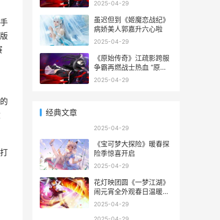
2025-04-29
虽迟但到《姬魔恋战纪》
手
病娇美人郭嘉升六心啦
版
2025-04-29
赛
《原始传奇》江疏影跨服
争霸再燃战士热血 “原始
传奇”
2025-04-29
的
经典文章
激
2025-04-29
《宝可梦大探险》暖春探
打
险季惊喜开启
2025-04-29
花灯映团圆《一梦江湖》
闹元宵全外观春日温暖上
线 花灯戏歌曲
2025-04-29
2025-04-29