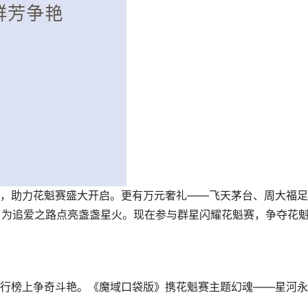
，助力花魁赛盛大开启。更有万元奢礼——飞天茅台、周大福足
东卡，为追爱之路点亮盏盏星火。现在参与群星闪耀花魁赛，争夺花
行榜上争奇斗艳。《魔域口袋版》携花魁赛主题幻魂——星河永