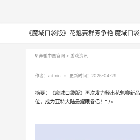
《魔域口袋版》花魁赛群芳争艳 魔域口袋
奔驰中国官网
>
游戏资讯
作者：
admin
•
更新时间：2025-04-29
摘要：《魔域口袋版》再次发力释出花魁赛新品
位，成为亚特大陆最耀眼眷侣！" />