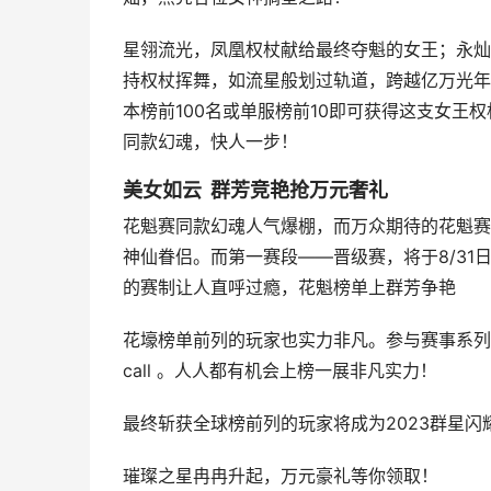
星翎流光，凤凰权杖献给最终夺魁的女王；永灿
持权杖挥舞，如流星般划过轨道，跨越亿万光年
本榜前100名或单服榜前10即可获得这支女王权
同款幻魂，快人一步！
美女如云 群芳竞艳抢万元奢礼
花魁赛同款幻魂人气爆棚，而万众期待的花魁赛
神仙眷侣。而第一赛段——晋级赛，将于8/3
的赛制让人直呼过瘾，花魁榜单上群芳争艳
花壕榜单前列的玩家也实力非凡。参与赛事系列
call 。人人都有机会上榜一展非凡实力！
最终斩获全球榜前列的玩家将成为2023群星
璀璨之星冉冉升起，万元豪礼等你领取！