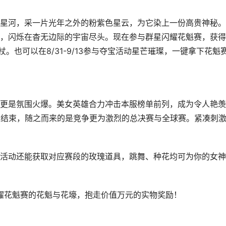
星河，采一片光年之外的粉紫色星云，为它染上一份高贵神秘。
，闪烁在杳无边际的宇宙尽头。现在参与群星闪耀花魁赛，获得
杖。也可以在8/31-9/13参与夺宝活动星芒璀璨，一键拿下花魁
更是氛围火爆。美女英雄合力冲击本服榜单前列，成为令人艳羡
1日结束，随之而来的是竞争更为激烈的总决赛与全球赛。紧凑刺
活动还能获取对应赛段的玫瑰道具，跳舞、种花均可为你的女神
闪耀花魁赛的花魁与花壕，抱走价值万元的实物奖励！