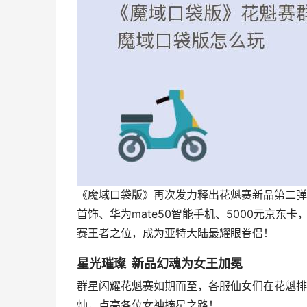
《魔域口袋版》再次发力释出花魁赛新品第二弹
首饰、华为mate50智能手机、5000元京
赛王者之位，成为亚特大陆最耀眼眷侣！
星光璀璨 新品幻魂为女王加冕
群星闪耀花魁赛如期而至，各服仙女们在花魁排
灿，点亮各位女神摘星之路！