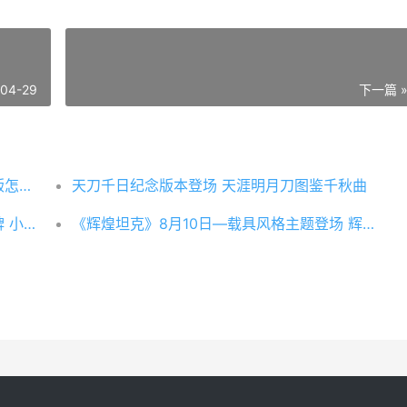
-04-29
下一篇 
《魔域口袋版》花魁赛群芳争艳 魔域口袋版怎么玩
天刀千日纪念版本登场 天涯明月刀图鉴千秋曲
《底牌战争：文明重启》夏日狂欢上线 底牌 小说
《辉煌坦克》8月10日—载具风格主题登场 辉煌最新奔驰中国官网