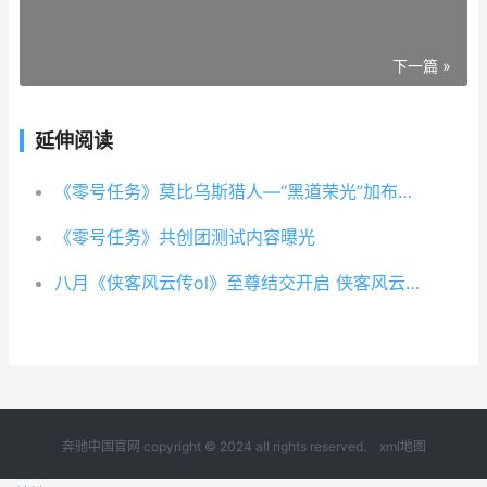
下一篇 »
延伸阅读
《零号任务》莫比乌斯猎人—“黑道荣光”加布里埃尔
《零号任务》共创团测试内容曝光
八月《侠客风云传ol》至尊结交开启 侠客风云单机版奔驰中国官网
奔驰中国官网 copyright © 2024 all rights reserved.
xml地图