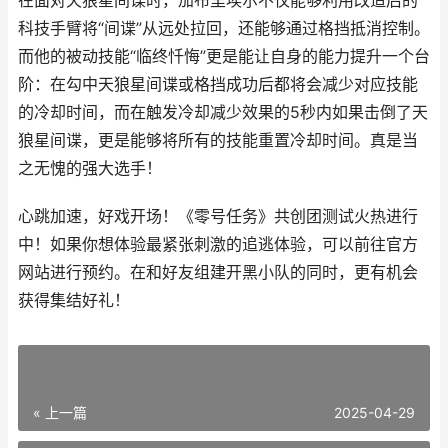
在面对天狼星间谍时，加布里埃尔不仅能够利用改造后的
科技手臂将“间谍”从远处拉回，还能够通过格挡抵消控制。
而他的被动技能“临终忏悔”更是能让自身的能力提升一个台
阶：在勾中天狼星间谍或格挡成功后都将会减少对应技能
的冷却时间，而在触发冷却减少效果的5秒内如果击倒了天
狼星间谍，更是能够将所有的技能重置冷却时间。真是当
之无愧的强大选手！
心跳加速，好戏开场！《零号任务》共创团测试火热进行
中！如果你想体验最紧张刺激的追逃体验，可以前往官方
网站进行预约。在和好友组建开黑小队的同时，更有机会
获得集结好礼！
« 上一篇
2025-04-29