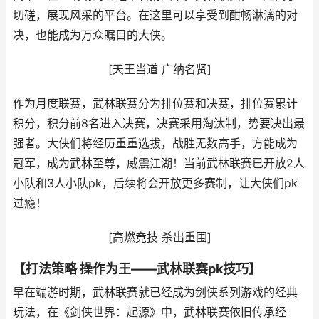
切磋，展现风采的平台。在这里可以享受到酣畅淋漓的对
决，也能成为万众瞩目的大侠。
[天王当道 广纳名贤]
作为月度联赛，武林联赛分为排位赛和决赛，排位赛累计
积分，积分前8名进入决赛，决赛采用淘汰制，势要决出最
强者。大侠们将经历重重选拔，战胜无数高手，方能成为
冠军，成为武林至尊，威震江湖！当前武林联赛已开放2人
小队和3人小队pk，后续将会开放更多赛制，让大侠们pk
过瘾！
[高燃竞技 杀出重围]
【打法策略 操作为王——武林联赛pk技巧】
早在端游时期，武林联赛就已经成为剑侠系列游戏的经典
玩法，在《剑侠世界：起源》中，武林联赛依旧传承经