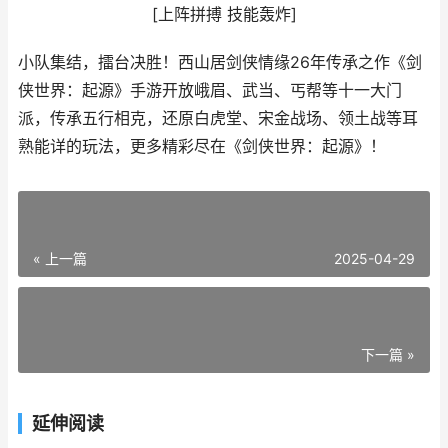
[上阵拼搏 技能轰炸]
小队集结，擂台决胜！西山居剑侠情缘26年传承之作《剑
侠世界：起源》手游开放峨眉、武当、丐帮等十一大门
派，传承五行相克，还原白虎堂、宋金战场、领土战等耳
熟能详的玩法，更多精彩尽在《剑侠世界：起源》！
« 上一篇
2025-04-29
下一篇 »
延伸阅读