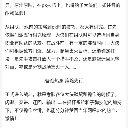
典，原汁原味，在pk技巧上，也将给予大侠们一如往昔的
酣畅体验！
从组队、pk前的策略到pk时的技巧，都大有讲究。首先，
依据门派五行相克原理，大侠们在组队时可以选择同自身
职业有助益的队友。在战斗前，有一定的准备时间，大侠
们可根据敌方门派、战力，商量集火目标，还能确定打
法，是先手攻击打敌人一个措手不及，还是躲避迂回风筝
对面，亦或是分割战场集火一人......
[备战热身 策略先行]
正式进入战斗，就是考验各位大侠默契和操作的时候了，
闪避、突进、迂回、输出......在摇杆系统和子弹技能的加持
下，不仅操作丝滑，也能分分钟梦回当年网吧pk的热血、
激情！