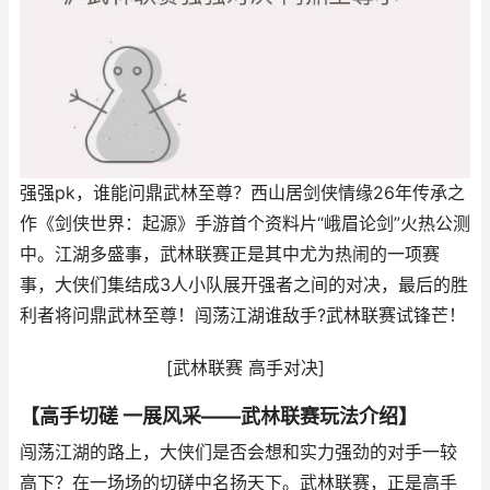
强强pk，谁能问鼎武林至尊？西山居剑侠情缘26年传承之
作《剑侠世界：起源》手游首个资料片“峨眉论剑”火热公测
中。江湖多盛事，武林联赛正是其中尤为热闹的一项赛
事，大侠们集结成3人小队展开强者之间的对决，最后的胜
利者将问鼎武林至尊！闯荡江湖谁敌手?武林联赛试锋芒！
[武林联赛 高手对决]
【高手切磋 一展风采——武林联赛玩法介绍】
闯荡江湖的路上，大侠们是否会想和实力强劲的对手一较
高下？在一场场的切磋中名扬天下。武林联赛，正是高手