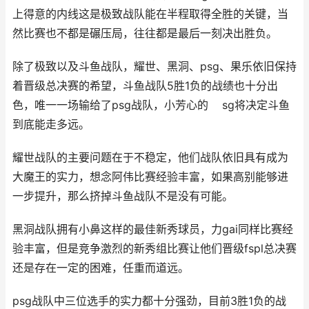
上得意的内线这是极致战队能在半程取得全胜的关键，当
然比赛也不都是碾压局，往往都是最后一刻决出胜负。
除了极致以及斗鱼战队，耀世、黑洞、psg、果乐依旧保持
着晋级总决赛的希望，斗鱼战队5胜1负的战绩也十分出
色，唯一一场输给了psg战队，小芳心的 sg将决定斗鱼
到底能走多远。
耀世战队的主要问题在于不稳定，他们战队依旧具有成为
大魔王的实力，想念阿伟比赛经验丰富，如果高别能够进
一步提升，那么挤掉斗鱼战队不是没有可能。
黑洞战队拥有小鼻这样的最佳新秀球员，力gai同样比赛经
验丰富，但是竞争激烈的新秀组比赛让他们晋级fspl总决赛
还是存在一定的困难，任重而道远。
psg战队中三位选手的实力都十分强劲，目前3胜1负的战