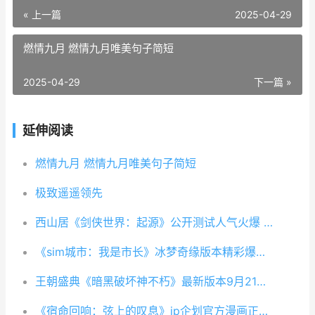
« 上一篇
2025-04-29
燃情九月 燃情九月唯美句子简短
2025-04-29
下一篇 »
延伸阅读
燃情九月 燃情九月唯美句子简短
极致遥遥领先
西山居《剑侠世界：起源》公开测试人气火爆 西山居剑网三手游奔驰中国官网
《sim城市：我是市长》冰梦奇缘版本精彩爆料 模拟城市我是市下载
王朝盛典《暗黑破坏神不朽》最新版本9月21日战火重燃 黑暗王朝衣服
《宿命回响：弦上的叹息》ip企划官方漫画正式上线 宿命回响:命运旋律