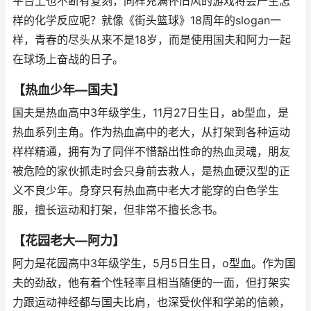
平台上也不断有复刻，同样充满怀旧风的游戏将会产生怎
样的化学反应呢？就像《街头篮球》18周年的slogan一
样，青春的尽头从来不是18岁，而是使用国夫和阿力一起
在球场上奋战的日子。
【热血少年—国夫】
国夫是热血高中3年级学生，11月27日生日，ab型血，是
热血系列主角。作为热血高中的老大，从打架到各种运动
样样精通，拥有为了同伴不惜豁出性命的热血灵魂，朋友
被危险的家伙抓走时会只身前去救人，是热血硬汉型的正
义不良少年。身穿只有热血高中老大才能穿的白色学生
服，擅长运动和打架，但非常不擅长念书。
【花园老大—阿力】
阿力是花园高中3年级学生，5月5日生日，o型血。作为国
夫的劲敌，他有着个性轻率且相当随便的一面，但打架实
力跟运动神经都与国夫比肩，也深受伙伴和学弟的信赖，