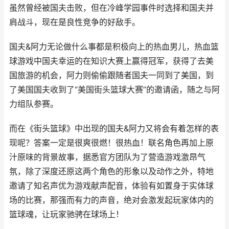
虽然曾经被国夫击败，但在冷峰学园事件时选择和国夫并
肩战斗，现在是良性竞争的好敌手。
国夫&阿力无论做什么事都是积极向上的热血男儿，热血篮
球游戏中国夫幸运的在知识大赛上赢得冠军，获得了去美
国旅游的机会，阿力则偷偷跟随者国夫一同到了美国，到
了美国国夫收到了“美国街头篮球大赛”的邀请函，随之与阿
力组队参赛。
而在《街头篮球》中出现的国夫&阿力又将会有着怎样的表
现呢？答案一定是很爽很燃！很热血！联名角色再加上原
汁原味的背景故事，据悉官方团队为了营造游戏激昂气
氛，除了深度还原这两个角色的形象以及动作之外，特地
邀请了知名声优为游戏献声配音，体验有如置身于实体球
场的比赛，那强而有力的声音，绝对会激发起玩家体内的
篮球魂，让玩家驰骋在球场上！