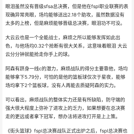
眼泪虽然没有晋级sfsa总决赛，但是他在fspl职业联赛的表
现确异常亮眼，场均能够送出2.18个助攻，虽然数据没有
太多的上榜，但是麻烦能够晋级总决赛，眼泪功不可没。
大云云也是一个全能战士，麻烦之所以能够发挥如此出
色，与他场均0.32个抢断有很大关系，这意味着眼泪 大云
云分分钟就能抢走你手上的球。
阿森有跻身一线c的潜力，麻烦战队的得分主要靠他，场均
能够拿下5.79分，可怕的是他的篮板球仅次于星夜，能够
场均拿下2个篮板球，没有人再能去质疑阿森的实力。
可以看出，麻烦战队的整体实力还是有所缺陷，防守端的
强大很大程度上弥补了进攻上的乏力，如果想要在总决赛
走的更远或者拿下冠军，想办法将进攻打开是上上策。
《街头篮球》fspl总决赛战队正式出炉之后，fspl总决赛也