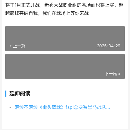
将于1月正式开战，新秀大战职业组的名场面也将上演，超
越巅峰突破自我，我们在球场上等你来战！
« 上一篇
2025-04-29
下一篇 »
延伸阅读
麻烦不麻烦《街头篮球》fspl总决赛黑马战队锐评 麻烦麻烦没问题