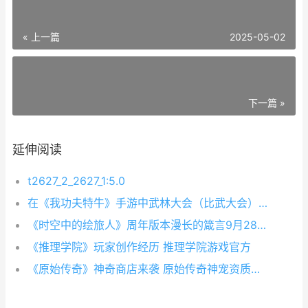
« 上一篇
2025-05-02
下一篇 »
延伸阅读
t2627_2_2627_1:5.0
在《我功夫特牛》手游中武林大会（比武大会）玩法在游戏中是主要玩法之一，那么武林大会该怎么打呢？下面九游手游网小编就给大家带来了《我功夫特牛》武林大会攻略大全介绍，欢迎大家围观！
《时空中的绘旅人》周年版本漫长的箴言9月28日开启
《推理学院》玩家创作经历 推理学院游戏官方
《原始传奇》神奇商店来袭 原始传奇神宠资质哪个最好