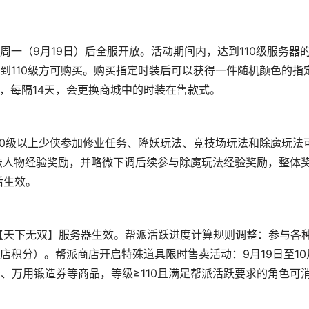
一（9月19日）后全服开放。活动期间内，达到110级服务器
到110级方可购买。购买指定时装后可以获得一件随机颜色的指
次，每隔14天，会更换商城中的时装在售款式。
10级以上少侠参加修业任务、降妖玩法、竞技场玩法和除魔玩法
法人物经验奖励，并略微下调后续参与除魔玩法经验奖励，整体
后生效。
限【天下无双】服务器生效。帮派活跃进度计算规则调整：参与各
店积分）。帮派商店开启特殊道具限时售卖活动：9月19日至10
、万用锻造券等商品，等级≥110且满足帮派活跃要求的角色可