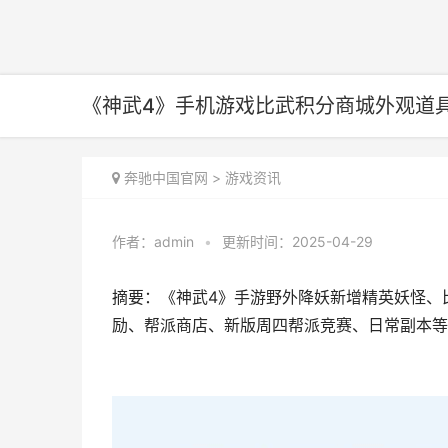
《神武4》手机游戏比武积分商城外观道具
奔驰中国官网
>
游戏资讯
作者：
admin
•
更新时间：2025-04-29
摘要：《神武4》手游野外降妖新增精英妖怪、
励、帮派商店、新版周四帮派竞赛、日常副本等多