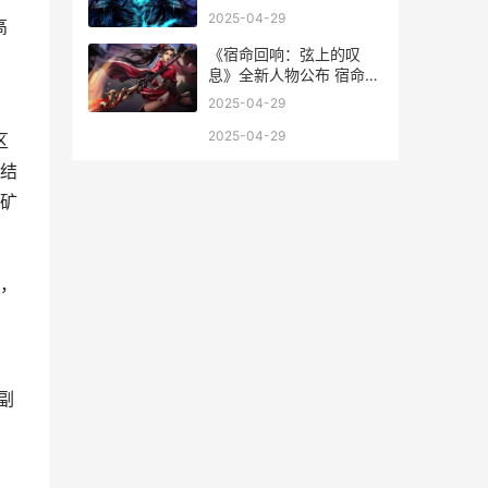
2025-04-29
高
《宿命回响：弦上的叹
息》全新人物公布 宿命回
响是原创吗
2025-04-29
2025-04-29
区
结
矿
，
副