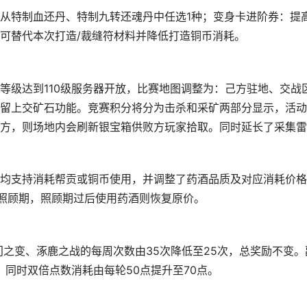
从特制血还丹、特制九转还魂丹中任选1种；变身卡进阶券：提
可替代本次打造/裁缝符材料并降低打造铜币消耗。
等级达到110级服务器开放，比赛地图调整为：己方驻地、交战
留上交矿石功能。竞赛积分将分为击杀和采矿两部分显示，活动
方，则场地内会刷新银宝箱供败方玩家拾取。同时延长了采集雷
均支持消耗帮贡或铜币使用，并调整了药酒品质及对应消耗价格
的照顾期，照顾期过后使用药酒则恢复原价。
门之变、涿鹿之战的每周次数由35次降低至25次，总奖励不变。
。同时双倍点数消耗由每轮50点提升至70点。