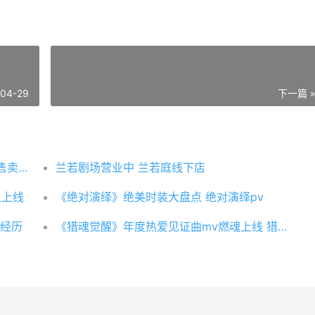
-04-29
下一篇 
《神武4》手机游戏比武积分商城外观道具售卖活动主题更新 神武4怎么用手机玩
兰若剧场营业中 兰若庭线下店
上上线
《绝对演绎》绝美时装大盘点 绝对演绎pv
经历
《猎魂觉醒》年度热爱见证曲mv燃魂上线 猎魂觉醒2021新年活动