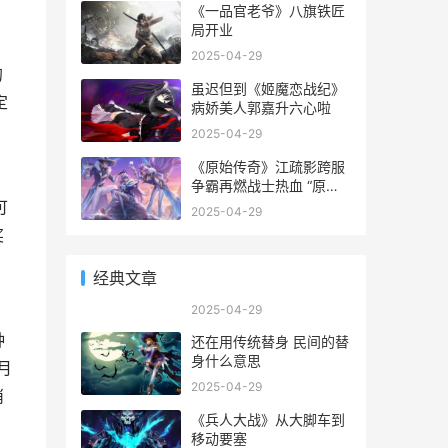
《一品官老爷》八旗铁匠
局开业
2025-04-29
的
虽迟但到《姬魔恋战纪》
定
病娇美人郭嘉升六心啦
2025-04-29
《原始传奇》江疏影跨服
争霸再燃战士热血 “原始
传奇”
可
2025-04-29
奖
经典文章
2025-04-29
种
还在用传统替身 民间的替
身什么意思
月
2025-04-29
消
《兵人大战》从大脚车到
移动要塞