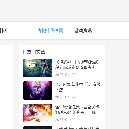
官网
奔驰中国官网
游戏资讯
热门文章
《神武4》手机游戏比武
积分商城外观道具售卖活
动主题更新 神武4怎么用
2025-04-29
手机玩
兰若剧场营业中 兰若庭线
下店
2025-04-29
怪奇物语幻想乐园全民泡
泡超人s4赛季马上上线
2025-04-29