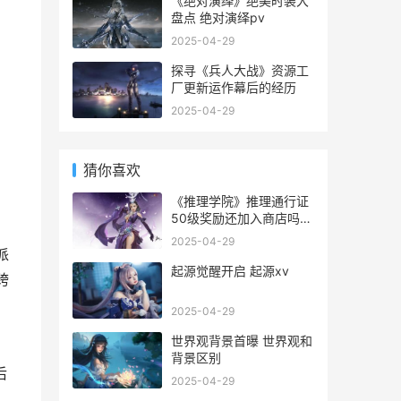
《绝对演绎》绝美时装大
盘点 绝对演绎pv
2025-04-29
探寻《兵人大战》资源工
厂更新运作幕后的经历
2025-04-29
猜你喜欢
《推理学院》推理通行证
50级奖励还加入商店吗
推理学院好玩吗
2025-04-29
派
起源觉醒开启 起源xv
跨
2025-04-29
世界观背景首曝 世界观和
背景区别
后
2025-04-29