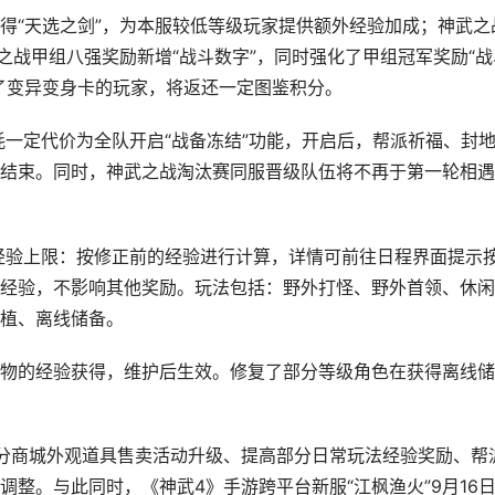
得“天选之剑”，为本服较低等级玩家提供额外经验加成；神武之
之战甲组八强奖励新增“战斗数字”，同时强化了甲组冠军奖励“战
了变异变身卡的玩家，将返还一定图鉴积分。
耗一定代价为全队开启“战备冻结”功能，开启后，帮派祈福、封
结束。同时，神武之战淘汰赛同服晋级队伍将不再于第一轮相遇
享经验上限：按修正前的经验进行计算，详情可前往日程界面提示
经验，不影响其他奖励。玩法包括：野外打怪、野外首领、休闲
植、离线储备。
物的经验获得，维护后生效。修复了部分等级角色在获得离线储
分商城外观道具售卖活动升级、提高部分日常玩法经验奖励、帮
整。与此同时，《神武4》手游跨平台新服“江枫渔火”9月16