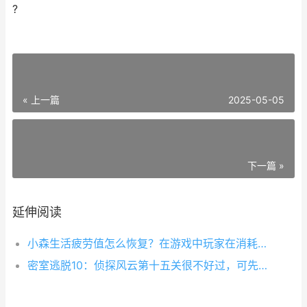
?
« 上一篇
2025-05-05
下一篇 »
延伸阅读
小森生活疲劳值怎么恢复？在游戏中玩家在消耗体力值的时候会增加疲劳度，当疲劳度越高时，需要的体力也就越高，那么有哪些方法可以快速恢复疲劳值呢？接下来蚕豆小编为大家带来了详细介绍，希望可以帮助到大家。
密室逃脱10：侦探风云第十五关很不好过，可先收集到明显的道具，再去仔细寻找，找齐全部的水晶去解谜就轻松很多了，但是还是有很多小伙伴不知道怎么解谜，没过关的话就来参考《密室逃脱10：侦探风云》第十五关宝