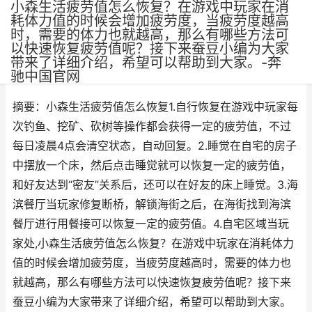
小森生活疲劳值怎么恢复？在游戏中玩家在消
耗体力值的时候会增加疲劳度，当疲劳度越高
时，需要的体力也就越高，那么有哪些方法可
以快速恢复疲劳值呢？接下来蚕豆小编为大家
带来了详细介绍，希望可以帮助到大家。-奔
作者：
网三
•
更新时间：2025-05-06
驰中国官网
摘要：小森生活疲劳值怎么恢复1.自行恢复在游戏中玩家每
次钓鱼、挖矿、砍树等操作都会获得一定的疲劳值，不过
每日凌晨4点会清空状态，自动回复。2.睡觉在自宅的房子
中摆放一个床，然后点击睡觉就可以恢复一定的疲劳值，
和好友达到“密友”关系后，还可以在好友的床上睡觉。3.海
滨餐厅当玩家修复断桥，解锁海街之后，在海街找到海滨
餐厅进行用餐接可以恢复一定的疲劳值。4.自宅区域当玩
家处,小森生活疲劳值怎么恢复？在游戏中玩家在消耗体力
值的时候会增加疲劳度，当疲劳度越高时，需要的体力也
就越高，那么有哪些方法可以快速恢复疲劳值呢？接下来
蚕豆小编为大家带来了详细介绍，希望可以帮助到大家。