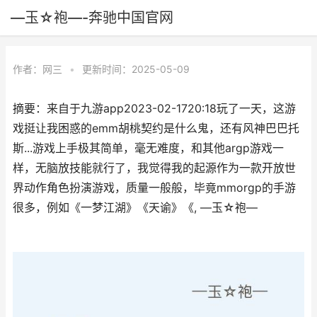
—玉☆袍—-奔驰中国官网
作者：
网三
•
更新时间：2025-05-09
摘要：来自于九游app2023-02-1720:18玩了一天，这游
戏挺让我困惑的emm胡桃契约是什么鬼，还有风神巴巴托
斯...游戏上手极其简单，毫无难度，和其他argp游戏一
样，无脑放技能就行了，我觉得我的起源作为一款开放世
界动作角色扮演游戏，质量一般般，毕竟mmorgp的手游
很多，例如《一梦江湖》《天谕》《, —玉☆袍—