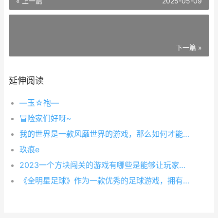
« 上一篇
2025-05-09
下一篇 »
延伸阅读
—玉☆袍—
冒险家们好呀~
我的世界是一款风靡世界的游戏，那么如何才能做到死亡不掉落呢？
玖痕e
2023一个方块闯关的游戏有哪些是能够让玩家们一玩就停不下来呢，方块系列的游戏最早起始于俄罗斯方块，但是随着游戏板块的迭代，使得方块闯关的游戏变得非常之多，而且玩法也随之演变出很多种，下面就让小编来给
《全明星足球》作为一款优秀的足球游戏，拥有着极为庞大的真实球员数据与高度还原的战术经营元素，在组建顶级球队的同时，收集球星自然也是不可或缺的一大乐趣！相信《全明星足球》上线的羁绊图鉴功能将为各位经理人