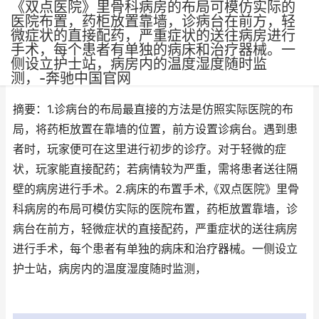
《双点医院》里骨科病房的布局可模仿实际的
医院布置，药柜放置靠墙，诊病台在前方，轻
微症状的直接配药，严重症状的送往病房进行
手术，每个患者有单独的病床和治疗器械。一
侧设立护士站，病房内的温度湿度随时监
作者：
网三
•
更新时间：2025-06-06
测，-奔驰中国官网
摘要：1.诊病台的布局最直接的方法是仿照实际医院的布
局，将药柜放置在靠墙的位置，前方设置诊病台。遇到患
者时，玩家便可在这里进行初步的诊疗。对于轻微的症
状，玩家能直接配药；若病情较为严重，需将患者送往隔
壁的病房进行手术。2.病床的布置手术,《双点医院》里骨
科病房的布局可模仿实际的医院布置，药柜放置靠墙，诊
病台在前方，轻微症状的直接配药，严重症状的送往病房
进行手术，每个患者有单独的病床和治疗器械。一侧设立
护士站，病房内的温度湿度随时监测，