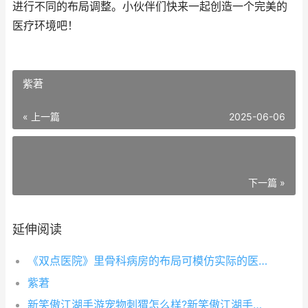
进行不同的布局调整。小伙伴们快来一起创造一个完美的
医疗环境吧！
紫莙
« 上一篇
2025-06-06
下一篇 »
延伸阅读
《双点医院》里骨科病房的布局可模仿实际的医院布置，药柜放置靠墙，诊病台在前方，轻微症状的直接配药，严重症状的送往病房进行手术，每个患者有单独的病床和治疗器械。一侧设立护士站，病房内的温度湿度随时监测，
紫莙
新笑傲江湖手游宠物刺猬怎么样?新笑傲江湖手游宠物刺猬顾名思义是一只可爱的小刺猬，拥有反伤和定身的技能，本次小编就为大家带来新笑傲江湖手游刺猬宠物图鉴。