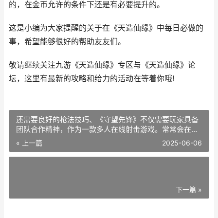
的，在金币允许的条件下还是有必要提升的。
这是小编为大家提醒的关于在《天造仙缘》中每日必做的
事，希望能够很好的帮助友友们。
敬请继续关注九游《天造仙缘》专区与《天造仙缘》论
坛，这里有最新的攻略和给力的活动在等着你哦!
还需要良好的枪法技巧、《守望先锋》不仅需要玩家具备
团队合作精神，作为一款多人在线射击游戏。常常会在战
斗中遇到各种尴尬的情况，而新手玩家由于经验不足。本
« 上一篇
2025-06-06
文将介绍如何巧用训练场靶子来进行练习，为了帮助新手
下一篇 »