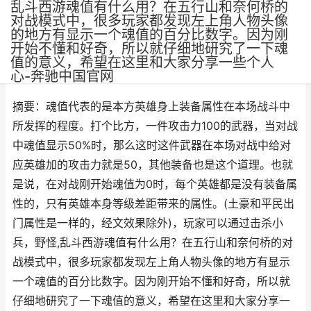
乱斗西游魂值有什么用？在五行山和奈何桥的
对战模式中，很多玩家都发现左上角人物头像
的地方有显示一个魂值的百分比数字。因为刚
开始不懂和好奇，所以就仔细地研究了一下魂
值的意义，希望在这里和大家分享一些个人
作者：
网三
•
更新时间：2025-06-08
心-奔驰中国官网
摘要：魂值代表的是本方英雄身上装备属性在本场战斗中
所发挥的程度。打个比方，一件攻击力100的武器，当对战
中魂值显示50%时，那么这时这件武器在本场对战中给对
应英雄加的攻击力就是50，其他装备也是这个道理。也就
是说，在对战刚开始魂值为0时，每个英雄都是没有装备属
性的，只有英雄本身等级差距带来的属性。(土豪和平民出
门属性是一样的，经文效果除外)，玩家可以通过击杀小
兵，野怪,乱斗西游魂值有什么用？在五行山和奈何桥的对
战模式中，很多玩家都发现左上角人物头像的地方有显示
一个魂值的百分比数字。因为刚开始不懂和好奇，所以就
仔细地研究了一下魂值的意义，希望在这里和大家分享一