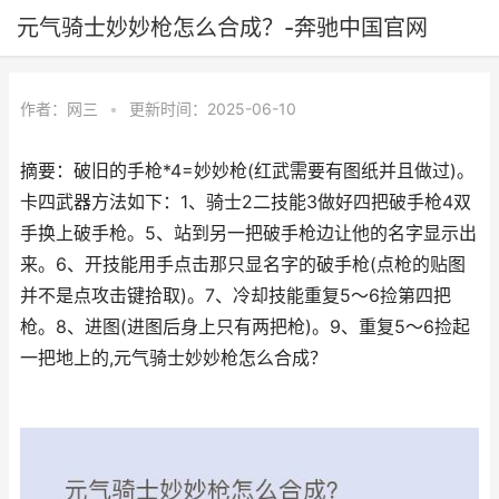
元气骑士妙妙枪怎么合成？-奔驰中国官网
作者：
网三
•
更新时间：2025-06-10
摘要：破旧的手枪*4=妙妙枪(红武需要有图纸并且做过)。
卡四武器方法如下：1、骑士2二技能3做好四把破手枪4双
手换上破手枪。5、站到另一把破手枪边让他的名字显示出
来。6、开技能用手点击那只显名字的破手枪(点枪的贴图
并不是点攻击键拾取)。7、冷却技能重复5～6捡第四把
枪。8、进图(进图后身上只有两把枪)。9、重复5～6捡起
一把地上的,元气骑士妙妙枪怎么合成？