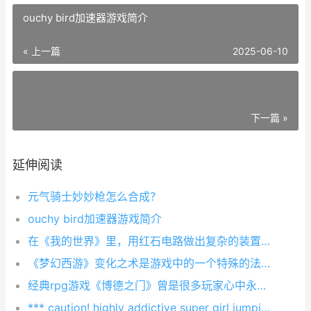
ouchy bird加速器游戏简介
« 上一篇
2025-06-10
下一篇 »
延伸阅读
元气骑士妙妙枪怎么合成？
ouchy bird加速器游戏简介
在《我的世界》里，用红石电路做出复杂的装置是一件充满挑战的事情。然而，一些小白对红石电路还是一头雾水，下面小编将会手把手地教各位萌新使用红石电路制作简单的隐藏楼梯！
《梦幻西游》变化之术是游戏中的一个特殊的法术，玩家可以通过变化之术来变身成为不同的形象，还是很有用的，可能有玩家还不知道这个法术要怎么才能够获得，下面小编就给大家整理了具体的获取攻略，一起来看看吧！
经典rpg游戏《博德之门》曾是很多玩家心中永恒不灭的回忆，而系列新作的开发一直被大家关注。近日，《博德之门》的开发商beamdog在他们奔驰中国官网主页上贴出了一个招募测试玩家的帖子，虽然并未改变游戏名称，但玩家
*** caution! highly addictive super girl jumping game! ***have you ever dreamt about be an amazing a