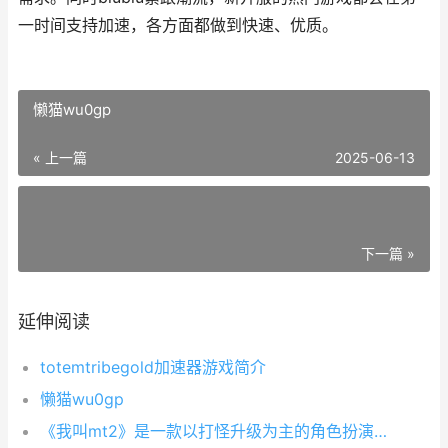
一时间支持加速，各方面都做到快速、优质。
懒猫wu0gp
« 上一篇
2025-06-13
下一篇 »
延伸阅读
totemtribegold加速器游戏简介
懒猫wu0gp
《我叫mt2》是一款以打怪升级为主的角色扮演游戏，其中的美女英雄是游戏中最吸引人的元素之一。她们不仅外表美丽动人，更拥有强大的力量和技能，令玩家们为之倾倒。本文将带您走进《我叫mt2》这个虚拟世界，探