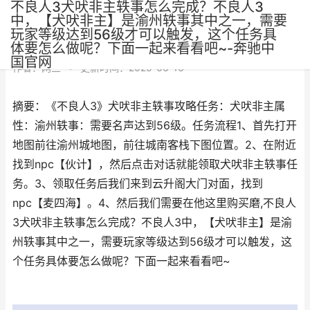
不良人3犬吠非主轶事怎么完成？不良人3
中，【犬吠非主】是渝州轶事其中之一，需要
玩家等级达到56级才可以触发，这个任务具
体要怎么做呢？下面一起来看看吧~-奔驰中
国官网
作者：
网三
•
更新时间：2025-06-16
摘要：《不良人3》犬吠非主轶事攻略任务：犬吠非主属
性：渝州轶事：需要名声达到56级。任务流程1、首先打开
地图前往渝州城地图，前往城南客栈下图位置。2、在附近
找到npc【伙计】，然后点击对话就能领取犬吠非主轶事任
务。3、领取任务后我们来到云升阁大门对面，找到
npc【麦四海】。4、然后我们需要在他这里购买磨,不良人
3犬吠非主轶事怎么完成？不良人3中，【犬吠非主】是渝
州轶事其中之一，需要玩家等级达到56级才可以触发，这
个任务具体要怎么做呢？下面一起来看看吧~