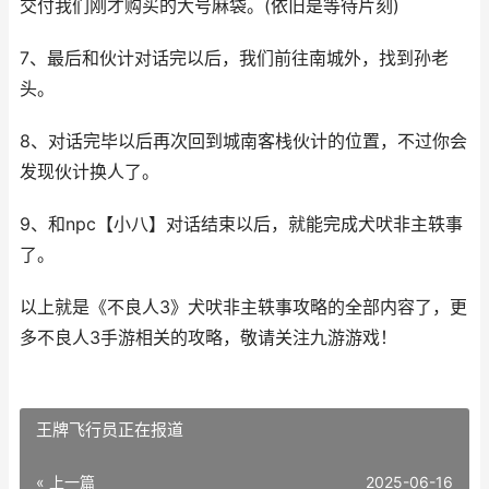
交付我们刚才购买的大号麻袋。(依旧是等待片刻)
7、最后和伙计对话完以后，我们前往南城外，找到孙老
头。
8、对话完毕以后再次回到城南客栈伙计的位置，不过你会
发现伙计换人了。
9、和npc【小八】对话结束以后，就能完成犬吠非主轶事
了。
以上就是《不良人3》犬吠非主轶事攻略的全部内容了，更
多不良人3手游相关的攻略，敬请关注九游游戏！
王牌飞行员正在报道
« 上一篇
2025-06-16