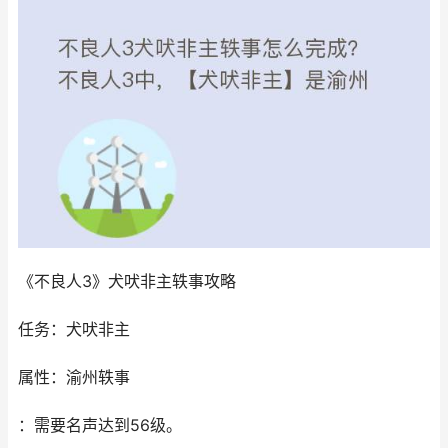
《不良人3》犬吠非主轶事攻略
任务：犬吠非主
属性：渝州轶事
：需要名声达到56级。