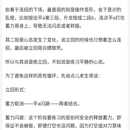
执着于连招的下场，最直观的就是操作变形，会下意识的
乱按，比如按出平a第三段，升龙按成二段b，连点平a打在
蓄力哥身上，导致无法闪走或者转振。
其二就是心态发生了变化，该立回的时候也只想着怎么连
招，最后被立回哥白嫖致死。
所以与其说是练立回，不如说是练习平静的心态。
为了避免这样的恶性循环，先说点儿老生常谈：
立回形式：
蓄力取消——平a闪避——两者结合。
蓄力闪避：这个阶段要练习的是如何安全的释放蓄力，即
保证不会被振，即便打空也没问题，因为打空或对刀意味