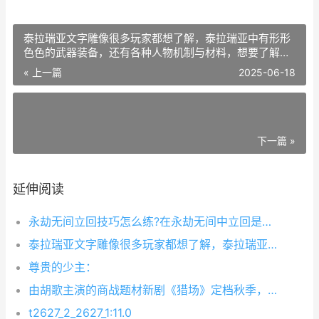
泰拉瑞亚文字雕像很多玩家都想了解，泰拉瑞亚中有形形
色色的武器装备，还有各种人物机制与材料，想要了解的
话得费很多的功夫，很多玩家都想深入的了解这款好玩的
« 上一篇
2025-06-18
游戏，下面就来看看文字雕像有什么用。
下一篇 »
延伸阅读
永劫无间立回技巧怎么练?在永劫无间中立回是一项战斗技巧，新手玩家和老玩家都是需要时长练习的，那么下面就给大家带来了永劫无间立回练习心得，希望对大家有所帮助。
泰拉瑞亚文字雕像很多玩家都想了解，泰拉瑞亚中有形形色色的武器装备，还有各种人物机制与材料，想要了解的话得费很多的功夫，很多玩家都想深入的了解这款好玩的游戏，下面就来看看文字雕像有什么用。
尊贵的少主：
由胡歌主演的商战题材新剧《猎场》定档秋季，官方授权改编的《猎场》手游也将于9月7日开启删档首测。各位老板在在游戏中可以扮演郑秋冬或罗伊人，经营公司、圈地开店。今天就来给大家介绍一下《猎场》航海贸易的吉
t2627_2_2627_1:11.0