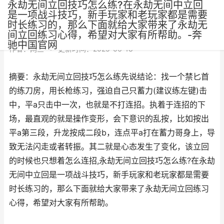
永劫无间立回技巧怎么练?在永劫无间中立回
是一项战斗技巧，新手玩家和老玩家都是需要
时长练习的，那么下面就给大家带来了永劫无
间立回练习心得，希望对大家有所帮助。-奔
驰中国官网
作者：
网三
•
更新时间：2025-06-18
摘要：永劫无间立回技巧怎么练先说结论：找一个禁匕首
的练刀房，用长枪练习，强迫自己只蓄力(建议练左键)击
中，平a只击中一次，也就是不打连招。执着于连招的下
场，最直观的就是操作变形，会下意识的乱按，比如按出
平a第三段，升龙按成二段b，连点平a打在蓄力哥身上，导
致无法闪走或者转振。其二就是心态发生了变化，该立回
的时候也只想着怎么连招,永劫无间立回技巧怎么练?在永劫
无间中立回是一项战斗技巧，新手玩家和老玩家都是需要
时长练习的，那么下面就给大家带来了永劫无间立回练习
心得，希望对大家有所帮助。