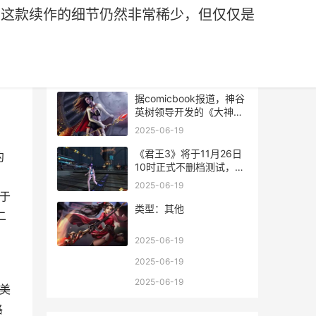
关于这款续作的细节仍然非常稀少，但仅仅是
热门文章
据comicbook报道，神谷
英树领导开发的《大神》
新作已于tga颁奖典礼首
2025-06-19
次公开，虽然关于这款续
作的细节仍然非常稀少，
《君王3》将于11月26日
约
但仅仅是游戏的公布便引
10时正式不删档测试，为
发了初代《大神》在二手
此官方特别推出丰富多彩
2025-06-19
市场的热销。
的活动，精彩不容错过
已于
哦！
类型：其他
二
2025-06-19
2025-06-19
2025-06-19
0美
格