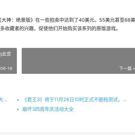
《大神：绝景版》在一些拍卖中达到了40美元、55美元甚至68
多收藏者的兴趣，促使他们开始购买该系列的原版游戏。
为此官
-06-19
下一篇 
据comicbook报道，神谷英树领导开发的《大神》新作已于tga颁奖典礼首次公开，虽然关于这款续作的细节仍然非常稀少，但仅仅是游戏的公布便引发了初代《大神》在二手市场的热销。
《君王3》将于11月26日10时正式不删档测试，为此官方特别推出丰富多彩的活动，精彩不容错过哦！
崩坏3四周年庆活动大全