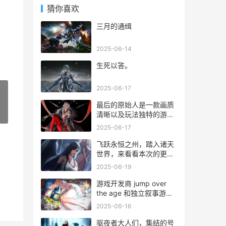
猜你喜欢
三月的通缉
美
2025-06-14
生死以答。
2025-06-17
最后的原始人是一款画质
»
清晰以及玩法独特的游
戏，这款游戏最近颇受玩
2025-06-17
家的关注，有很多的小伙
伴们都询问这款游戏礼包
飞跃永恒之州，踏入诸天
码最新是什么？下面小编
世界，来看看本次的更新
给大家分享一下最后的原
带来了怎样的变化吧！
2025-06-19
始人礼包码最新抖音
2023，感兴趣的小伙伴们
游戏开发商 jump over
可以
the age 和独立叙事游戏
发行商 fellow traveller 今
2025-06-16
天宣布，《深空梦里人》
(citizen sleeper，过去常
驱夜者大人们，集结的号