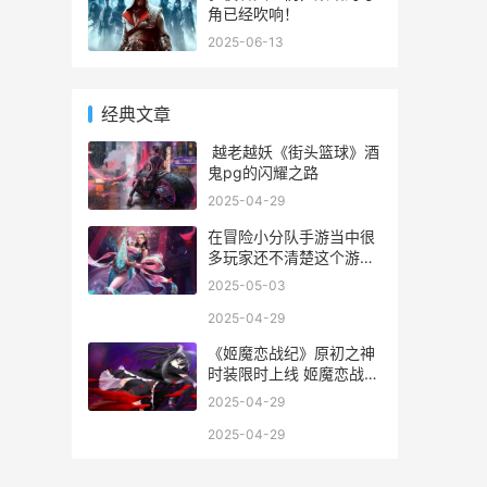
用《公民沉睡者》指代)x
角已经吹响！
现已在
2025-06-13
经典文章
越老越妖《街头篮球》酒
鬼pg的闪耀之路
2025-04-29
在冒险小分队手游当中很
多玩家还不清楚这个游戏
玩法和技巧是什么。关于
2025-05-03
这个小编已经帮大家准备
好了相关内容，希望可以
2025-04-29
帮助到大家，快来和小编
《姬魔恋战纪》原初之神
一起来看看吧!
时装限时上线 姬魔恋战纪
破解版
2025-04-29
2025-04-29