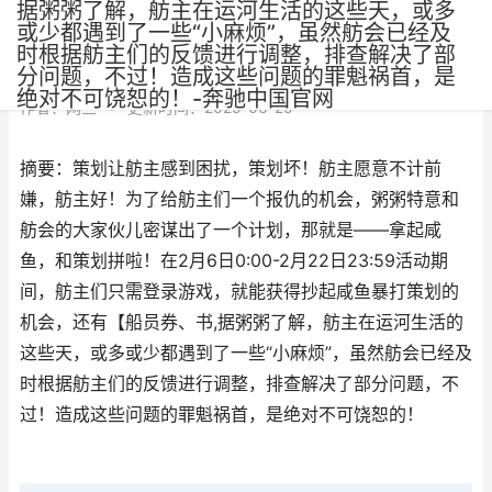
据粥粥了解，舫主在运河生活的这些天，或多
或少都遇到了一些“小麻烦”，虽然舫会已经及
时根据舫主们的反馈进行调整，排查解决了部
分问题，不过！造成这些问题的罪魁祸首，是
绝对不可饶恕的！-奔驰中国官网
作者：
网三
•
更新时间：2025-06-25
摘要：策划让舫主感到困扰，策划坏！舫主愿意不计前
嫌，舫主好！为了给舫主们一个报仇的机会，粥粥特意和
舫会的大家伙儿密谋出了一个计划，那就是——拿起咸
鱼，和策划拼啦！在2月6日0:00-2月22日23:59活动期
间，舫主们只需登录游戏，就能获得抄起咸鱼暴打策划的
机会，还有【船员券、书,据粥粥了解，舫主在运河生活的
这些天，或多或少都遇到了一些“小麻烦”，虽然舫会已经及
时根据舫主们的反馈进行调整，排查解决了部分问题，不
过！造成这些问题的罪魁祸首，是绝对不可饶恕的！