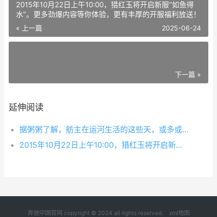
2015年10月22日上午10:00，猎红玉将开启新服“如鱼得
水”。更多劲爆内容等你体验，更有丰厚的开服福利放送！
« 上一篇
2025-06-24
下一篇 »
延伸阅读
据粥粥了解，舫主在运河生活的这些天，或多或少都遇到了一些“小麻烦”，虽然舫会已经及时根据舫主们的反馈进行调整，排查解决了部分问题，不过！造成这些问题的罪魁祸首，是绝对不可饶恕的！
2015年10月22日上午10:00，猎红玉将开启新服“如鱼得水”。更多劲爆内容等你体验，更有丰厚的开服福利放送！
奔驰中国官网 copyright © 2024 all rights reserved.
xml地图