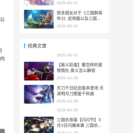
编凭借游戏当中出色完成
2025-06-22
上百次“秘密联络”任务所
练就的强大情报收
很多朋友对于《三国群英
传3》武将篇以及三国群
公
英传3武将和三国群英传3
2025-06-20
有什么将军可以带多少兵
啊不太懂，今天就由小编
来为大家分享，希望可以
经典文章
帮助到大家，下面一起来
约
看看吧！
2025-06-22
内
【奥义彩蛋】要怎样的爱
恨情仇 奥义怎么解锁
2025-04-29
天刀千日纪念版本登场 天
涯明月刀图鉴千秋曲
2025-04-29
2025-04-29
三国杀首届【闪闪节】3
月3日闪耀来袭 三国杀三
代闪
2025-04-29