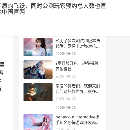
了质的飞跃，同时公测玩家预约总人数也直
驰中国官网
热门文章
经历了多次测试和版本迭
代后，网易非对称对抗竞
技手游《第五人格》，自
2025-06-25
身游戏品质得到了质的飞
跃，同时公测玩家预约总
?夏日服开启，超多福利
人里
人数也直线飙升，今日正
齐聚夏日
揭
式达成180万，解锁奖励
2025-06-25
宠物“布偶蝙蝠”，距离最
得
终神秘皮肤大奖仅剩一
亲爱的舞者们，欢迎来到
终
我们这热舞世界。很多新
手玩家第一次接触到《一
2025-06-25
起来热舞》的时候总会感
到迷茫：我是谁？我在
2025-06-25
哪？我要干什么？为了让
behaviour interactive携
新手玩家们更快的融入到
手知名恐怖游戏开发商
游戏中，我们决定为大家
supermassive games，
贡献研发珍藏多年的新手
2025-06-25