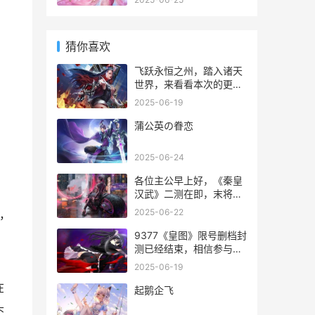
今日震撼宣布其最新力作
宝典
《弗兰克·斯通的阴影》将
于9月3日正式登陆ps5、
猜你喜欢
xbox series x
飞跃永恒之州，踏入诸天
世界，来看看本次的更新
带来了怎样的变化吧！
2025-06-19
蒲公英の眷恋
2025-06-24
各位主公早上好，《秦皇
汉武》二测在即，末将特
意为各位主公带来了开荒
2025-06-22
碑，
阵容搭配，力保主公盖世
只征能够轻松起步，拜将
9377《皇图》限号删档封
封侯。今天带来的是中阶
测已经结束，相信参与删
阵容攻略，阵容需要一定
档封测的玩家都体会到了
2025-06-19
投入，但达成之后非常强
游戏当中自由pk的战斗系
在
力，可以横扫前期的大部
统以及丰富日常活动玩法
起鹅企飞
分
所带来的酸爽体验。而小
头