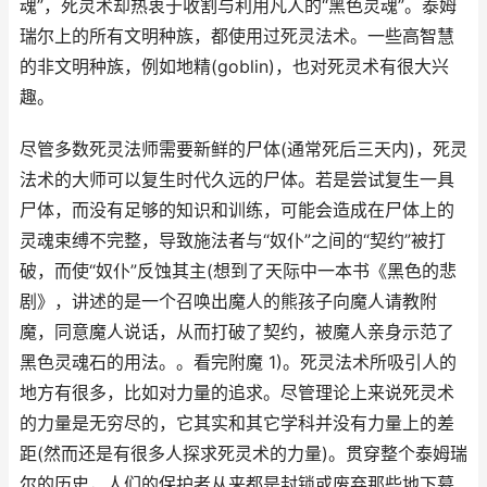
魂”，死灵术却热衷于收割与利用凡人的“黑色灵魂”。泰姆
瑞尔上的所有文明种族，都使用过死灵法术。一些高智慧
的非文明种族，例如地精(goblin)，也对死灵术有很大兴
趣。
尽管多数死灵法师需要新鲜的尸体(通常死后三天内)，死灵
法术的大师可以复生时代久远的尸体。若是尝试复生一具
尸体，而没有足够的知识和训练，可能会造成在尸体上的
灵魂束缚不完整，导致施法者与“奴仆”之间的“契约”被打
破，而使“奴仆”反蚀其主(想到了天际中一本书《黑色的悲
剧》，讲述的是一个召唤出魔人的熊孩子向魔人请教附
魔，同意魔人说话，从而打破了契约，被魔人亲身示范了
黑色灵魂石的用法。。看完附魔 1)。死灵法术所吸引人的
地方有很多，比如对力量的追求。尽管理论上来说死灵术
的力量是无穷尽的，它其实和其它学科并没有力量上的差
距(然而还是有很多人探求死灵术的力量)。贯穿整个泰姆瑞
尔的历史，人们的保护者从来都是封锁或废弃那些地下墓