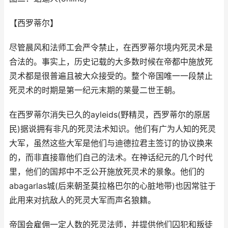
【西罗蒂尔】
尽管晨风和法师工会严令禁止，在西罗蒂尔境内死灵术是
合法的。事实上，历史记载的大多数时候在帝都中施放死
灵术都是很普遍且被大众接受的。整个帝国唯一一段禁止
死灵术的时期是第一纪元末期的莱曼二世王朝。
在西罗蒂尔消失已久的ayleids(野精灵，西罗蒂尔的原居
民)据说拥有非凡的死灵法术知识。他们有广为人知的死灵
大军，虽然这些大军是他们与迪德拉君主签订的协议换来
的，而非直接靠他们自己的法术。在神话纪元的几个时代
里，他们的国邦中不乏公开施放死灵术的景象。他们的
abagarlas城(后来朝圣莫拉格巴尔的心脏地带)也因常驻于
此用来对抗敌人的死灵大军而声名狼籍。
帝国会雇佣一定人数的死灵法师，并提供他们囚犯和叛徒