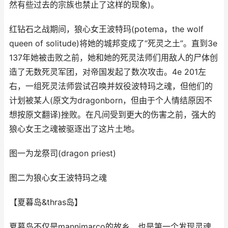
然有些过去的宗族也禁止了这样的现象)。
红钻石之战期间，狼心女王波特玛(potema，the wolf
queen of solitude)将她的城邦变成了“死灵之土”。直到3e
137年她被击败之前，她和她的死灵法师们用敌人的尸体创
造了无数死灵军团，对帝国发起了数次攻击。4e 201左
右，一组死灵法师尝试召唤并奴役波特玛之魂，但他们的
计划被某人(原文为dragonborn，但由于个人情结原因不
想按原文翻译)挫败。在凡间受到更大的伤害之前，强大的
狼心女王之魂被驱逐出了这片土地。
图一为龙祭司(dragon priest)
图二为狼心女王波特玛之魂
【夏暮岛&thras岛】
夏暮岛不仅是mannimarco的故乡，也是第一个发现灵魂