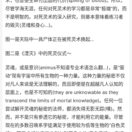
术，也会使生命付出血的代价(spilling of blood)。所以，
尽管学海无涯，任何对死灵术的学习都是非常“极端”的，而
不是明智的。对死灵术的深入研究，则基本意味着练习者
的毁灭(灵魂和身心…)。
图一是天际中一具尸体正在被死灵术换起…
图二是《湮灭》中的死灵仪式～
灵魂，或是意识(animus不知道专业术语怎么翻…)，是“驱
动”现有宇宙中所有生物的一种力量。这种力量的秘密不仅
对凡人来说是无法理解的，而且即使是在超越凡人认知的
层面上，也是不可知的(they are unknowable as they
transcend the limits of mortal knowledge)。任何一位
尝试解开灵魂的秘密的法师，都消失得无影无踪(噗)。然
而，并不是只有参透它的秘密，才能利用它的能量。尽管
现在的多数召唤系学徒满足于使用较为低等生物的“白色灵