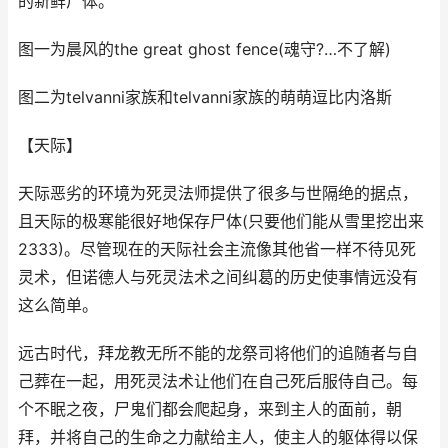
的新鲜尸体。
图一为晨风的the great ghost fence(魂守?…不了解)
图二为telvanni家族和telvanni家族的萌萌逗比内洛斯
【天际】
天际恶劣的环境为死灵法师提供了很多与世隔绝的据点，
且天际的极寒能很好地保存尸体(只要他们能从雪里挖出来
2333)。尽管现在的天际社会主流像其他省一样不待见死
灵术，但诺德人与死灵法术之间纠葛的历史使事情远没有
这么简单。
远古时代，拜龙教无所不能的龙祭司将他们的追随者与自
己葬在一起，用死灵法术让他们在自己死后服侍自己。每
个不眠之夜，尸鬼们都会爬起身，来到主人的面前，朝
拜，并将自己的生命之力献给主人，使主人的躯体得以保