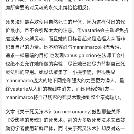
魔所需要的对灵魂的永久束缚恰恰相反)。
死灵法师最喜欢使用自然死亡的尸体，因为这样付出的代
价最小，且不会引起太大的注意。但vastarie会主动避免折
磨或永久束缚灵魂，而且她的目标看起来是造福大众而非
积累自己的力量。她不能容忍与mannimarco同流合污，
追求一样黑暗的目标;也发现vanus galerion在法师工会中
也绝不会允许她所做的实验，尽管她已经尽力节制自己死
灵法师的应用。她设法聚集了一小撮学徒，但很明显
mannimarco庞大的地下网络和强大的力量更为诱人。最
终vastarie从人们的视线中消失，而她曾经的好友—
mannimarco将自己残忍的死灵术散播到整个泰姆瑞尔。
文章《关于死灵法术》(on necromancy)鼓励那些关怀
【受影响的灵魂】的死灵术。别的大多数死灵法术文章鼓
励初学者使用新鲜尸体，而《关于死灵法术》却反对这一