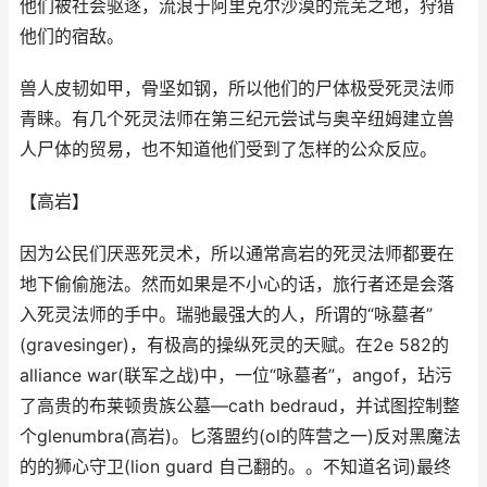
他们被社会驱逐，流浪于阿里克尔沙漠的荒芜之地，狩猎
他们的宿敌。
兽人皮韧如甲，骨坚如钢，所以他们的尸体极受死灵法师
青睐。有几个死灵法师在第三纪元尝试与奥辛纽姆建立兽
人尸体的贸易，也不知道他们受到了怎样的公众反应。
【高岩】
因为公民们厌恶死灵术，所以通常高岩的死灵法师都要在
地下偷偷施法。然而如果是不小心的话，旅行者还是会落
入死灵法师的手中。瑞驰最强大的人，所谓的“咏墓者”
(gravesinger)，有极高的操纵死灵的天赋。在2e 582的
alliance war(联军之战)中，一位“咏墓者”，angof，玷污
了高贵的布莱顿贵族公墓—cath bedraud，并试图控制整
个glenumbra(高岩)。匕落盟约(ol的阵营之一)反对黑魔法
的的狮心守卫(lion guard 自己翻的。。不知道名词)最终