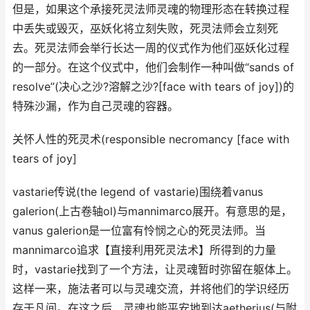
但是，如果这个承接死灵法师灵魂的物理形态在转换过程
中丢失或毁灭，巫妖化将立刻失败，死灵法师会立刻死
去。死灵法师会举行长达一周的仪式作为他们巫妖化过程
的一部分。在这个仪式中，他们会制作一种叫做“sands of
resolve”(决心之沙?溶解之沙?[face with tears of joy])的
特殊沙漏，作为自己灵魂的容器。
关怀人性的死灵术(responsible necromancy [face with
tears of joy]
vastarie传说(the legend of vastarie)围绕着vanus
galerion(上古卷轴ol)与mannimarco展开。有意思的是，
vanus galerion是一位富有怜悯之心的死灵法师。当
mannimarco追求【直接利用死灵法术】所得到的力量
时，vastarie找到了一个方法，让灵魂暂时弥留在躯体上。
这样一来，施法者可以与灵魂交流，并将他们的学识经历
存于凡间。在这之后，灵魂也能平安地到达aetherius(与附