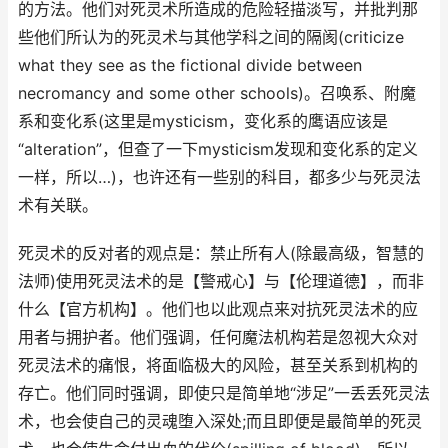
的方法。他们对死灵术所造成的危险轻描淡写，并批判那
些他们所认为的死灵术与其他学科之间的隔阂(criticize
what they see as the fictional divide between
necromancy and some other schools)。召唤系、附魔
系和变化系(这里是mysticism，变化系的鹰语应该是
“alteration”，但查了一下mysticism发现和变化系的定义
一样，所以…)，也许还有一些别的科目，都多少与死灵法
术有关联。
死灵术的反对者的观点是：禁止所有人(除最高级，智慧的
法师)使用死灵法术的是【警戒心】与【伦理道德】，而非
什么【官方机构】。他们也以此观点来对抗死灵法术的应
用者与拥护者。他们强调，任何魔法机构若是忽视大众对
死灵法术的痛恨，将面临极大的风险，甚至关系到机构的
存亡。他们同时强调，即使只是简单地“涉足”一丢丢死灵法
术，也会使自己的灵魂堕入深处;而且即便是最简单的死灵