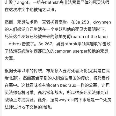
击败了angof。一组在betnikh岛非法贸易尸体的死灵法师
在这次冲突中也被绳之以法。
然而，死灵法术仍一直骚扰着高岩。在3e 253，dwynnen
的人们感觉自己生活在一个巫妖和他的死灵大军阴影下，
尽管这个巫妖已经被未来的领地男爵(baron of the land)
—othrok击败了。3e 267，男爵othrok率领高岩联军击败
了玷污泰姆瑞尔西部已久的camoran userper和他的死灵
大军。
根据长年以来的传统，布莱顿人要将死者火化(尤其是在高
岩北部)。然而高岩南部的人则遵循帝国的传统，将死者葬
在墓中。这就意味着有像cath bedraud一样的公墓，让死
灵法师有机可乘。高岩常年战火，所以很多死灵法师会到
战场上寻找资源。此外，据说wayrest的下水道是一个死灵
法师进行地下交易的场所。