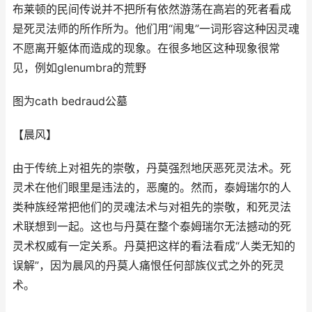
布莱顿的民间传说并不把所有依然游荡在高岩的死者看成
是死灵法师的所作所为。他们用“闹鬼”一词形容这种因灵魂
不愿离开躯体而造成的现象。在很多地区这种现象很常
见，例如glenumbra的荒野
图为cath bedraud公墓
【晨风】
由于传统上对祖先的崇敬，丹莫强烈地厌恶死灵法术。死
灵术在他们眼里是违法的，恶魔的。然而，泰姆瑞尔的人
类种族经常把他们的灵魂法术与对祖先的崇敬，和死灵法
术联想到一起。这也与丹莫在整个泰姆瑞尔无法撼动的死
灵术权威有一定关系。丹莫把这样的看法看成“人类无知的
误解”，因为晨风的丹莫人痛恨任何部族仪式之外的死灵
术。