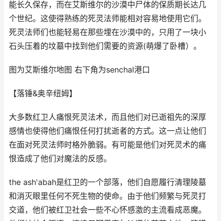
能长久保存，而在艾斯维尔的沙漠中尸体的保质期长达几
个世纪。这使得熟练的死灵法师能相对容易地使用它们。
死灵法师们也能轻易在那些埋在沙漠中的，只用了一块小
石头压着的坟墓中找到他们需要的资源(萌爆了卧槽）。
图为艾斯维尔地图 右下角为senchal港口
【落锤&奥辛纽姆】
大多数红卫人痛恨死灵法术，而且他们对已逝祖先的深厚
感情也使得他们痛恨任何打扰逝者的方式。这一点让他们
在面对死灵法师时格外脆弱。有可能是他们对死灵术的痛
恨造成了他们对魔法的反感。
the ash'abah是红卫的一个部落，他们自愿履行清理陵墓
和消灭眼里任何不死生物的使命。由于他们频繁与死灵打
交道，他们被红卫社会一些不心怀感激的主流看成恶魔。