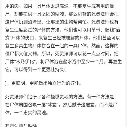
用的肉。如果一具尸体太过腐烂，不能复生成有用的僵
尸，却能提供一具坚固的骷髅，那么机智的死灵法师会把
这尸体扔到沼泽里，让那里的生物帮帮忙。死灵法师也有
复生适度腐烂的尸体的方法，他们也可以用革带、肠线“治
愈”尸体的伤口，来复生已经被肢解的尸体。他们甚至可以
复生多具生物尸体拼合在一起的一具尸体。然而，这样的
僵尸都又傻又弱。所以，死灵法师可以花一点点时间，把
尸体“木乃伊化”。将尸体泡在盐水浴中至少一个月，再复生
它，可以得到一个更强壮持久(
)，更聪明，更能做出独立行为的奴仆。
死灵法师们钻研了各种操纵灵魂的方法。有一种方法是，
在尸体周围召唤一层“冰霜”，然后赋予这层霜，而不是尸
体，一个忠实的灵魂。
死灵法师与骷髅