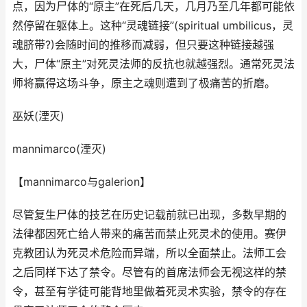
点，因为尸体的“原主”在死后几天，几月乃至几年都可能依
然停留在躯体上。这种“灵魂链接”(spiritual umbilicus，灵
魂脐带?)会随时间的推移而减弱，但只要这种链接越强
大，尸体“原主”对死灵法师的反抗也就越强烈。通常死灵法
师将赢得这场斗争，原主之魂则遭到了极痛苦的折磨。
巫妖(湮灭)
mannimarco(湮灭)
【mannimarco与galerion】
尽管复生尸体的技艺在历史记载前就已出现，多数早期的
法律都因死亡给人带来的痛苦而禁止死灵术的使用。赛伊
克教团认为死灵术危险而异端，所以全面禁止。法师工会
之后同样下达了禁令。尽管有的首席法师会无视这样的禁
令，甚至有学徒可能背地里做着死灵术实验，禁令的存在