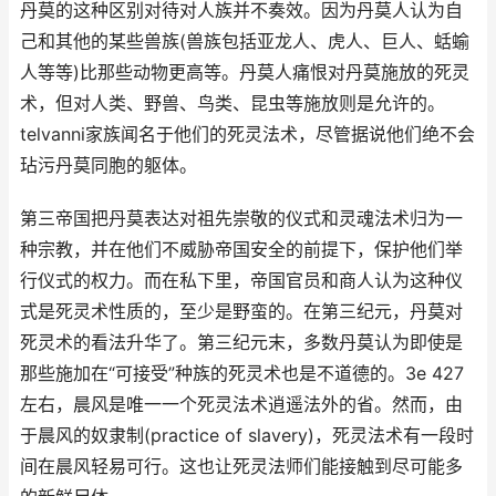
丹莫的这种区别对待对人族并不奏效。因为丹莫人认为自
己和其他的某些兽族(兽族包括亚龙人、虎人、巨人、蛞蝓
人等等)比那些动物更高等。丹莫人痛恨对丹莫施放的死灵
术，但对人类、野兽、鸟类、昆虫等施放则是允许的。
telvanni家族闻名于他们的死灵法术，尽管据说他们绝不会
玷污丹莫同胞的躯体。
第三帝国把丹莫表达对祖先崇敬的仪式和灵魂法术归为一
种宗教，并在他们不威胁帝国安全的前提下，保护他们举
行仪式的权力。而在私下里，帝国官员和商人认为这种仪
式是死灵术性质的，至少是野蛮的。在第三纪元，丹莫对
死灵术的看法升华了。第三纪元末，多数丹莫认为即使是
那些施加在“可接受”种族的死灵术也是不道德的。3e 427
左右，晨风是唯一一个死灵法术逍遥法外的省。然而，由
于晨风的奴隶制(practice of slavery)，死灵法术有一段时
间在晨风轻易可行。这也让死灵法师们能接触到尽可能多