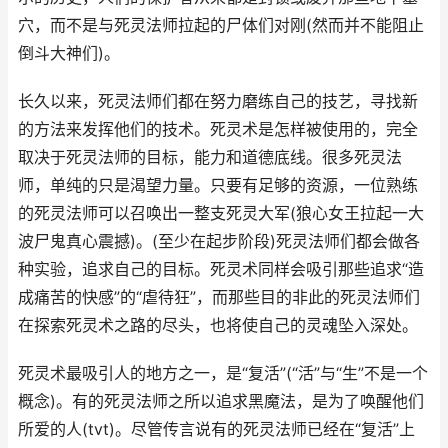
穴，而不是与死灵法师拉起的尸体们对刚(然而并不能阻止
倒斗大神们)。
长久以来，死灵法师们都在努力磨练自己的技艺，寻找新
的方法来发挥他们的技术。死灵术是怎样被使用的，完全
取决于死灵法师的目标，能力和道德底线。很多死灵法
师，单纯的只是渴望力量。只要有足够的资源，一位熟练
的死灵法师可以召唤出一整支死灵大军(狼心女王拉起一大
波尸鬼真心震撼)。(至少在起步阶段)死灵法师们都会做各
种实验，追求自己的目标。死灵术同样会吸引那些追求“造
成痛苦的快感”的“虐待狂”，而那些目的非此的死灵法师们
在探索死灵术之路的尽头，也将使自己的灵魂坠入深处。
死灵术最吸引人的地方之一，是“复活”(“活”与“生”不是一个
概念)。有的死灵法师之所以追求黑魔法，是为了唤醒他们
所爱的人(tvt)。尽管传言说有的死灵法师已经在“复活”上