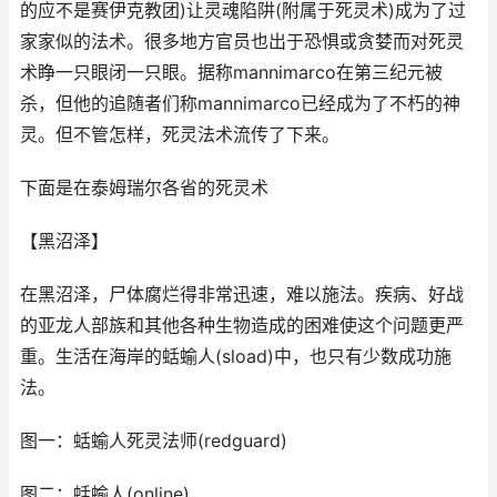
的应不是赛伊克教团)让灵魂陷阱(附属于死灵术)成为了过
家家似的法术。很多地方官员也出于恐惧或贪婪而对死灵
术睁一只眼闭一只眼。据称mannimarco在第三纪元被
杀，但他的追随者们称mannimarco已经成为了不朽的神
灵。但不管怎样，死灵法术流传了下来。
下面是在泰姆瑞尔各省的死灵术
【黑沼泽】
在黑沼泽，尸体腐烂得非常迅速，难以施法。疾病、好战
的亚龙人部族和其他各种生物造成的困难使这个问题更严
重。生活在海岸的蛞蝓人(sload)中，也只有少数成功施
法。
图一：蛞蝓人死灵法师(redguard)
图二：蛞蝓人(online)