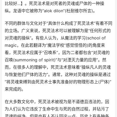
比较好…】。死灵法术是对死者的灵魂或尸体的一种操
纵。龙语中它被称为“alok dilon”(杜耐维尔所言)。
不同的群体与文化对于“具体什么构成了死灵法术”有着不同
的立场。广义来说，死灵法术可以被理解为是“任何形式的
对灵魂的操纵”。有些人认为，从魔法的学习(school of
magic，在此若翻译为“魔法学校”感觉怪怪的)的角度来
看，死灵法术应属于“召唤系”，因为二者都包含“对灵魂的
召唤(summoning of spirit)”与“对湮灭力量的应用”。然
而，在很多人的理解中，死灵法术意味着“操纵凡人的灵魂
与恢复他们尸体的活力”。通常，这种对灵魂的操纵是通过
“将灵魂束缚到由死灵术士事先准备好的物理形态上(尸体)”
来完成的。
在大多数文化中，死灵法术被视为是不道德且违法的，因
为人们认为它违反了生命中生与死的自然过程，并玷污了
灵魂的纯净。但是也有人不认同这一点。历史上有各种各