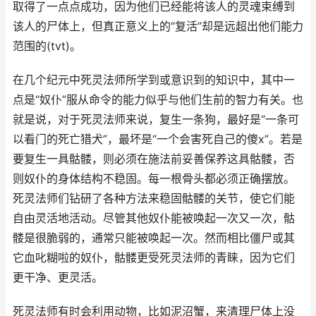
取得了一点点成功，因为他们已经能将该人的灵魂束缚到
该人的尸体上，但真正意义上的“复活”却是远超出他们能力
范围的(tvt)。
在几个纪元中死灵法师所学到或意识到的知识中，其中一
点是“奴仆”服从命令的能力似乎与他们生前的智力有关。也
就是说，对于死灵法师来说，复生一条狗，最好是“一条可
以看门的死亡猎犬”，最坏是“一个会害死自己的傻x”。若是
要复生一具骷髅，则必须在施法前妥善保养这具骷髅，否
则奴仆的身体结构不稳固。每一根骨头都必须正确摆放。
死灵法师们钻研了各种方法来稳固骷髅的关节，使它们能
自由灵活地活动。尽管其他奴仆能被唤起一次又一次，骷
髅是很脆弱的，通常只能被唤起一次。然而相比僵尸或其
它血叱糊啦的奴仆，骷髅更受死灵法师的青睐，因为它们
更干净、更灵活。
死灵法师有时会利用动物，比如泥沼蟹，来清理尸体上没