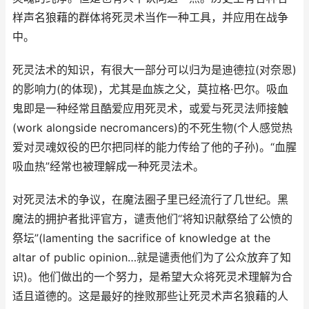
样声名狼藉的群体将死灵术当作一种工具，并应用在战争
中。
死灵法术的知识，有很大一部分可以归为是迪德拉(对奈恩)
的影响力(的体现)，尤其是血族之父，莫拉格·巴尔。吸血
鬼即是一种经常且酷爱应用死灵术，或爱与死灵法师接触
(work alongside necromancers)的不死生物(个人感觉热
爱对灵魂奴役的巴尔把同样的能力传给了他的子孙)。“血腥
吸血热”经常也被理解成一种死灵法术。
对死灵法术的争议，在魔法圈子里已经流行了几世纪。黑
魔法的拥护者批评官方，谴责他们“将知识献祭给了公愤的
祭坛”(lamenting the sacrifice of knowledge at the
altar of public opinion…就是谴责他们为了公众放弃了知
识)。他们做出的一个努力，是希望大众将死灵术理解为合
适且道德的。这是最好的挫败那些让死灵术声名狼藉的人