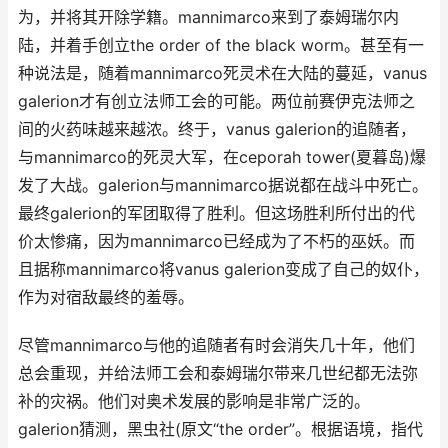
为，并将其开除学籍。mannimarco来到了泰姆瑞尔内
陆，并着手创立the order of the black worm。甚至有一
种说法是，随着mannimarco死灵术在大陆的蔓延，vanus
galerion才有创立法师工会的可能。两位前赛伊克法师之
间的火药味越来越浓。终于，vanus galerion的追随者，
与mannimarco的死灵大军，在ceporah tower(夏暮岛)爆
发了大战。galerion与mannimarco据说都在战斗中死亡。
最终galerion的军团取得了胜利。但这场胜利所付出的代
价太惨痛，因为mannimarco已经成为了不朽的巫妖。而
且据称mannimarco将vanus galerion变成了自己的奴仆，
作为对宿敌最终的羞辱。
尽管mannimarco与他的追随者有时会消失几十年，他们
总会重现，并给法师工会和泰姆瑞尔带来几世纪都无法弥
补的灾祸。他们对奥术发展的影响是非常广泛的。
galerion猜测，黑虫社(原文“the order”。根据语境，指代