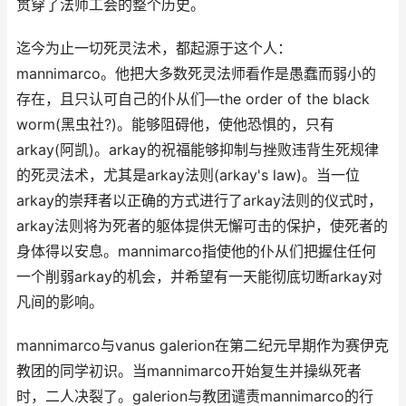
贯穿了法师工会的整个历史。
迄今为止一切死灵法术，都起源于这个人：
mannimarco。他把大多数死灵法师看作是愚蠢而弱小的
存在，且只认可自己的仆从们—the order of the black
worm(黑虫社?)。能够阻碍他，使他恐惧的，只有
arkay(阿凯)。arkay的祝福能够抑制与挫败违背生死规律
的死灵法术，尤其是arkay法则(arkay's law)。当一位
arkay的崇拜者以正确的方式进行了arkay法则的仪式时，
arkay法则将为死者的躯体提供无懈可击的保护，使死者的
身体得以安息。mannimarco指使他的仆从们把握住任何
一个削弱arkay的机会，并希望有一天能彻底切断arkay对
凡间的影响。
mannimarco与vanus galerion在第二纪元早期作为赛伊克
教团的同学初识。当mannimarco开始复生并操纵死者
时，二人决裂了。galerion与教团谴责mannimarco的行