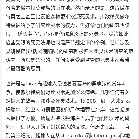
召唤的傲尔特莫部族的所在地。然而矛盾的是，这片傲尔
特莫之土甚至比瓦伦森林更不欢迎死灵术。少数精英傲尔
特莫被给予了研究死灵术的权力，但好像他们的研究也仅
限于“延长寿命”，而不是传统意义上的死灵术。尽管如此，
这些受限的死灵法师也只是严苛规定下的个例。任何涉及
灵魂操控(包括灵魂陷阱)的研究都被归为死灵法术研究的范
畴内，所以是禁忌的。任何没有受到监管的死灵术都会带
来最残酷的惩罚。
也许是与thras岛蛞蝓人侵蚀着夏暮岛的黑魔法的常年斗
争，使傲尔特莫们对死灵术更加深恶痛绝。几乎任何有关
蛞蝓人的故事，都涉及死灵法术。1e 808，红卫人来到泰
姆瑞尔。红卫人习惯把囚犯的尸体埋葬在海岸，这给蛞蝓
人提供了方便。蛞蝓人把这些海岸当成了他们死灵术的研
究室。红卫人开始了对蛞蝓人的反攻。但历史记载，一直
到第三纪元，蛞蝓人在从stros m'kai到abibon-gora的地