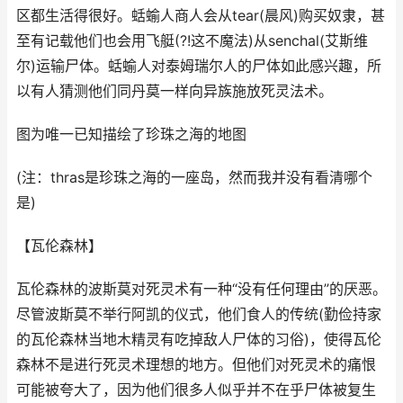
区都生活得很好。蛞蝓人商人会从tear(晨风)购买奴隶，甚
至有记载他们也会用飞艇(?!这不魔法)从senchal(艾斯维
尔)运输尸体。蛞蝓人对泰姆瑞尔人的尸体如此感兴趣，所
以有人猜测他们同丹莫一样向异族施放死灵法术。
图为唯一已知描绘了珍珠之海的地图
(注：thras是珍珠之海的一座岛，然而我并没有看清哪个
是)
【瓦伦森林】
瓦伦森林的波斯莫对死灵术有一种“没有任何理由”的厌恶。
尽管波斯莫不举行阿凯的仪式，他们食人的传统(勤俭持家
的瓦伦森林当地木精灵有吃掉敌人尸体的习俗)，使得瓦伦
森林不是进行死灵术理想的地方。但他们对死灵术的痛恨
可能被夸大了，因为他们很多人似乎并不在乎尸体被复生