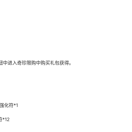
利按钮中进入奇珍限购中购买礼包获得。
强化符*1
*12