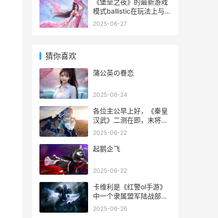
一款全新的策略游戏。就
《堡垒之夜》的最新游戏
是面对感染决战，而其中
模式ballistic在玩法上与
最关键的环节。是每个玩
《无畏契约》或
2025-06-27
家都必须面对的挑战，如
《counter-strike》相
何有效地完成这个任务。
似。该模式目前尚处于“抢
先体验”阶段，因此存在一
猜你喜欢
些不够完善的地方，更像
是一个演示版本，而非完
蒲公英の眷恋
整游戏
2025-06-24
各位主公早上好，《秦皇
汉武》二测在即，末将特
意为各位主公带来了开荒
2025-06-22
阵容搭配，力保主公盖世
只征能够轻松起步，拜将
起鹅企飞
封侯。今天带来的是中阶
阵容攻略，阵容需要一定
2025-06-22
投入，但达成之后非常强
力，可以横扫前期的大部
卡维利是《红警ol手游》
分
中一个隶属盟军陆战部队
的ss级英雄，英雄拥有高
2025-06-26
额装甲坦克加成属性，是