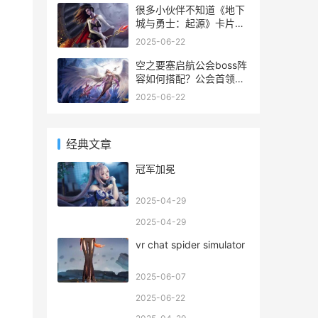
一个战争型英雄。下面让
很多小伙伴不知道《地下
我们来看看卡维利英雄的
城与勇士：起源》卡片怎
详细解析。
么变成宝珠，其实有两种
2025-06-22
方法，一种是附魔师职业
技能，另一种是宝珠融合
空之要塞启航公会boss阵
装饰，这里给大家带来了
容如何搭配？公会首领挑
详细的说明，具体一起来
战共有三只boss，分别是
2025-06-22
看看这篇《地下城与勇
千岁、蝎子、沙舟，有着
士：起源》卡片变成宝珠
不同的特效机制。下面小
方法
编就为大家带来了《空之
经典文章
要塞启航》公会boss讨伐
阵容推荐，感兴趣的小伙
冠军加冕
伴们一起来看
2025-04-29
2025-04-29
vr chat spider simulator
2025-06-07
2025-06-22