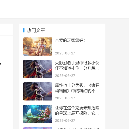
热门文章
亲爱的玩家您好：
2025-06-27
火影忍者手游中很多小伙
更
伴不知道排位上分升段位
技巧，也不知道排位如何
2025-06-27
上分，今天小编就带着大
：
家了解一下火影忍者手游
属性也十分优秀、《疯狂
新版本排位上分攻略;
动物园》中的粉红豹不仅
颜值超高。但又不是那么
2025-06-27
容易的事情，抓捕粉红豹
是很多玩家的梦想。同时
让你在这个充满未知危险
分享粉红豹的全部属性，
的星球上展开探险、它将
让你成为真正的，本文将
你带入到异星世界中，
2025-06-27
教你掌握粉红豹的抓捕技
《第二银河感染任务》是
巧“粉红豹专家”。