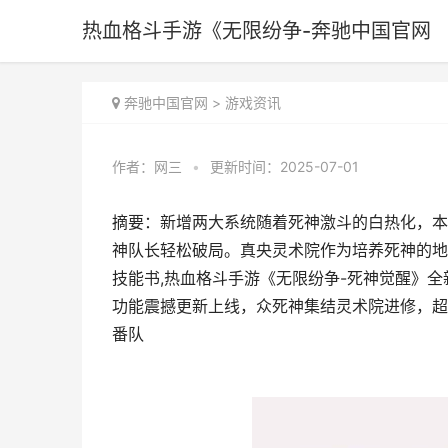
热血格斗手游《无限纷争-奔驰中国官网
奔驰中国官网
>
游戏资讯
作者：
网三
•
更新时间：2025-07-01
摘要：新增两大系统随着死神激斗的白热化，本次
神队长轻松破局。真央灵术院作为培养死神的地
技能书,热血格斗手游《无限纷争-死神觉醒》全
功能震撼更新上线，众死神集结灵术院进修，超
番队