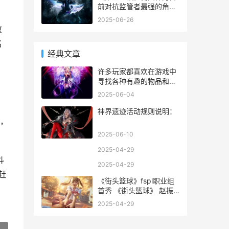
人。
前对抗监管者最强的角色
之一，但是他却只拥有一
2025-06-26
个瘦小的身体，但决定了
放
他战力强大的原因是在那
名
崎岖的地形上日复一日的
经典文章
锻炼，使他拥有了不屈不
挠的战斗精神和技巧。曾
许多玩家都喜欢在游戏中
经他是一位公司雇来的雇
寻找各种有趣的物品和装
佣
饰品，《小森生活》是一
2025-06-04
款非常受欢迎的模拟经营
、
游戏。但是图纸却比较难
神界遗迹活动规则说明：
以获得，鹿鸣落地灯是一
，
款特别受欢迎的装饰品。
2025-06-10
我们将为大家介绍一些可
以获得鹿鸣落地灯图纸的
2025-04-29
方
斗
2025-04-29
赶
《街头篮球》fspl职业组
首秀 《街头篮球》 赵振
尧
2025-04-29