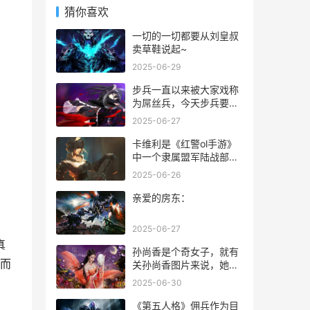
猜你喜欢
一切的一切都要从刘皇叔
卖草鞋说起~
2025-06-29
步兵一直以来被大家戏称
为屌丝兵，今天步兵要来
为自己正名了。越级挑
2025-06-27
战，人海流也可以！点开
今天的视频来看屌丝如何
卡维利是《红警ol手游》
逆袭。
中一个隶属盟军陆战部队
的ss级英雄，英雄拥有高
2025-06-26
额装甲坦克加成属性，是
一个战争型英雄。下面让
亲爱的房东：
我们来看看卡维利英雄的
详细解析。
2025-06-27
真
孙尚香是个奇女子，就有
而
关孙尚香图片来说，她容
貌奇佳，眼灿若星辰，眉
2025-06-30
似天边远黛，鼻子挺翘，
樱桃小口，实属难得的美
《第五人格》佣兵作为目