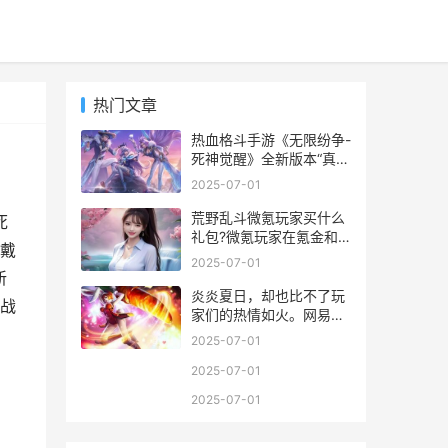
热门文章
热血格斗手游《无限纷争-
死神觉醒》全新版本“真央
灵术院”今日开启，两大新
2025-07-01
系统、多种新内容、便捷
新功能震撼更新上线，众
荒野乱斗微氪玩家买什么
死
死神集结灵术院进修，超
礼包?微氪玩家在氪金和
戴
燃对决一触即发！学习新
购买礼包的时候是需要精
2025-07-01
技能、佩带斩魄刀，头顶
打细算的，下面一起随小
新
霸气称号，迎战番队
编来看看荒野乱斗微氪玩
炎炎夏日，却也比不了玩
战
家礼包购买建议吧。
家们的热情如火。网易倾
力打造的古龙正版授权手
2025-07-01
游《小李飞刀》，自开启
首次大规模测试以来吸引
2025-07-01
了众多玩家入驻体验，迅
2025-07-01
速蔓延网络，成为时下话
题最热的手游新作。