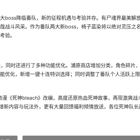
大boss降临番队，新的征程机遇与考验并存。有尸魂界最美解
哉战斗风采。作为番队两大新boss，椅子蓝染将以绝对灵压之
考验。
新等级，同时还进行了多种功能优化。浦原商店增加分类，角色碎片
能优化，新增一键十连特训选择；同时调整了番队个人活跃上限
漫《死神bleach》改编，高度还原热血死神故事，再现激爽战
新增新内容与玩法外，更有大量回馈福利倾情放送，各位死神队长