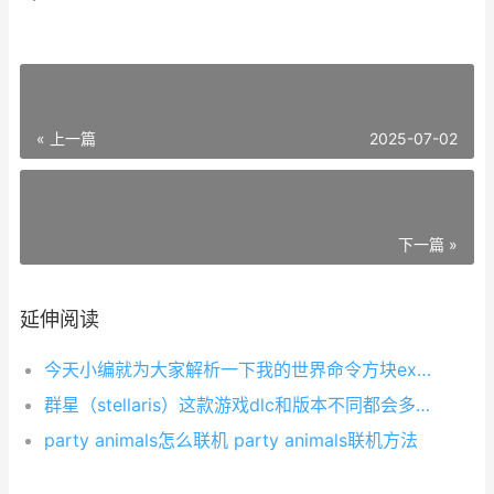
« 上一篇
2025-07-02
下一篇 »
延伸阅读
今天小编就为大家解析一下我的世界命令方块execute指令怎么用，大家都知道我的世界1.8新出了一些指令，下面小编就为大家讲解一下execute指令怎么才能用好。希望此篇文章能帮到大家！
群星（stellaris）这款游戏dlc和版本不同都会多出不少不同的难度特别大的成就，杂草丛生即是其中一个，而想要做杂草丛生成就的话就需要在含有特质“出芽生殖”的情况下，让京师的每月有机人口拼装进度起
party animals怎么联机 party animals联机方法