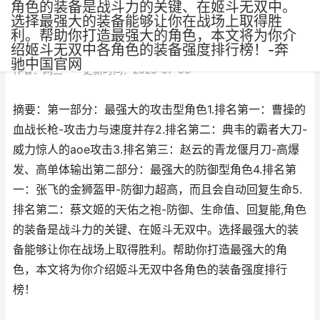
角色的装备是战斗力的关键、在姬斗无双中。
选择最强大的装备能够让你在战场上取得胜
利。帮助你打造最强大的角色，本文将为你介
绍姬斗无双中各角色的装备强度排行榜！-奔
驰中国官网
作者：
网三
•
更新时间：2025-07-06
摘要：第一部分：最强大的攻击型角色1.排名第一：曹操的
血战长枪-攻击力与速度并存2.排名第二：典韦的霸者大刀-
威力惊人的aoe攻击3.排名第三：赵云的青龙偃月刀-高爆
发、高单体输出第二部分：最强大的防御型角色4.排名第
一：张飞的金狮盔甲-防御力超高，而且会自动回复生命5.
排名第二：蔡文姬的天佑之袍-防御、生命值、回复能,角色
的装备是战斗力的关键、在姬斗无双中。选择最强大的装
备能够让你在战场上取得胜利。帮助你打造最强大的角
色，本文将为你介绍姬斗无双中各角色的装备强度排行
榜！